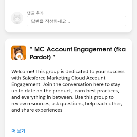
댓글 추가
답변을 작성하세요...
* MC Account Engagement (fka
Pardot) *
Welcome! This group is dedicated to your success
with Salesforce Marketing Cloud Account
Engagement. Join the conversation here to stay
up to date on the product, learn best practices,
and everything in between. Use this group to
review resources, ask questions, help each other,
and share experiences.
---------------------------------------
This group is maintained and moderated by
더 보기
Salesforce employees. The content received in