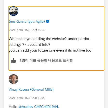
Ines Garcia (get: Agile)
2021년 9월 15일 오전 10:30
Where aer you adding the website? under pardot
settings ?> account info?
you can add your future one even if its not live too
1명이 이를 유용한 내용으로 표시함
Vinay Kasera (General Mills)
2021년 9월 15일 오후 12:00
Hello
@Audrey CHECHIRLIAN
,