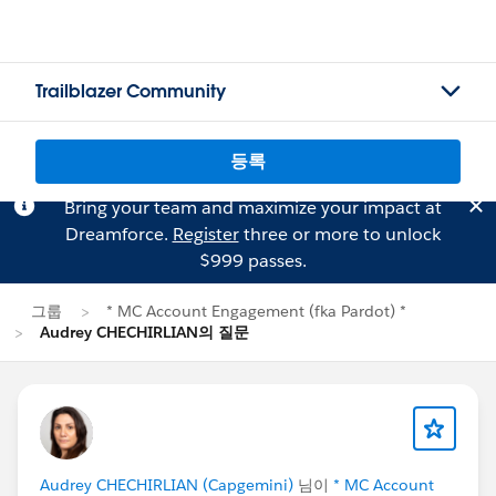
Trailblazer Community
등록
Bring your team and maximize your impact at
Dreamforce.
Register
three or more to unlock
$999 passes.
그룹
* MC Account Engagement (fka Pardot) *
Audrey CHECHIRLIAN의 질문
Audrey CHECHIRLIAN (Capgemini)
님이
* MC Account