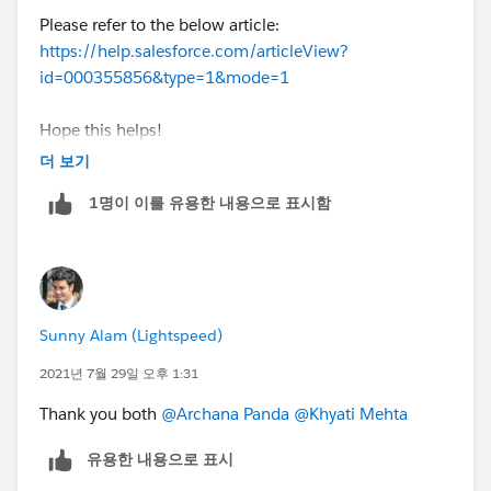
Please refer to the below article:
https://help.salesforce.com/articleView?
id=000355856&type=1&mode=1
Hope this helps!
더 보기
1명이 이를 유용한 내용으로 표시함
Sunny Alam (Lightspeed)
2021년 7월 29일 오후 1:31
Thank you both
@Archana Panda
@Khyati Mehta
유용한 내용으로 표시