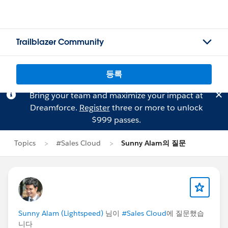
Trailblazer Community
등록
Bring your team and maximize your impact at
Dreamforce.
Register
three or more to unlock
$999 passes.
Topics
#Sales Cloud
Sunny Alam의 질문
Sunny Alam (Lightspeed)
님이
#Sales Cloud
에 질문했습
니다