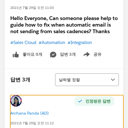
2021년 7월 29일 오전 11:03
Hello Everyone, Can someone please help to
guide how to fix when automatic email is
not sending from sales cadences? Thanks
#Sales Cloud
#Automation
#Integration
좋아요 0개
답변 3개
공유
Show menu
정렬
답변 3개
날짜별 정렬
인정받은 답변
Archana Panda (AD)
2021년 7월 29일 오전 11:12