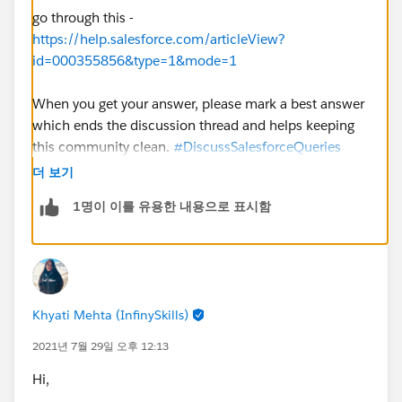
go through this -
https://help.salesforce.com/articleView?
id=000355856&type=1&mode=1
When you get your answer, please mark a best answer
which ends the discussion thread and helps keeping
this community clean.
#DiscussSalesforceQueries
더 보기
1명이 이를 유용한 내용으로 표시함
Khyati Mehta (InfinySkills)
2021년 7월 29일 오후 12:13
Hi,