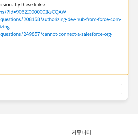
ersion. Try these links:
orums/?id=9062I000000IKsCQAW
/questions/208158/authorizing-dev-hub-from-force-com-
izing
/questions/249857/cannot-connect-a-salesforce-org-
/questions/251589/unable-to-authorize-salesforce-org-
 Answer if it helps to solve your problem and help