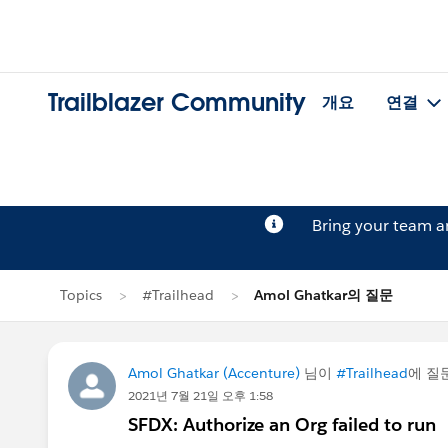
Trailblazer Community
개요
연결
Bring your team 
Topics
#Trailhead
Amol Ghatkar의 질문
Amol Ghatkar (Accenture)
님이
#Trailhead
에 질
2021년 7월 21일 오후 1:58
SFDX: Authorize an Org failed to run