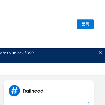
등록
ore to unlock $999
Trailhead