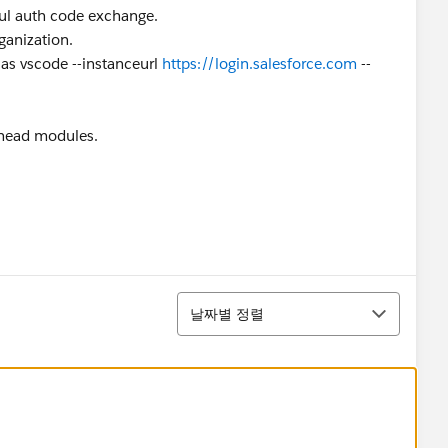
ful auth code exchange.
ganization.
ias vscode --instanceurl
https://login.salesforce.com
--
l head modules.
정렬
날짜별 정렬