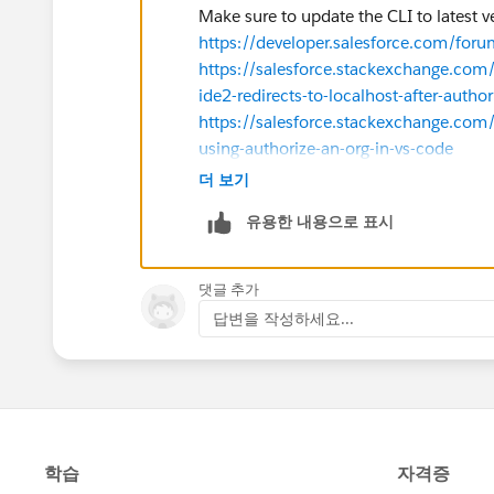
Make sure to update the CLI to latest v
https://developer.salesforce.com/f
https://salesforce.stackexchange.com
ide2-redirects-to-localhost-after-author
https://salesforce.stackexchange.com
using-authorize-an-org-in-vs-code
https://salesforce.stackexchange.com
더 보기
using-sfdx-trailhead
유용한 내용으로 표시
P.S : Please mark the answer as Best
others too.
댓글 추가
답변을 작성하세요...