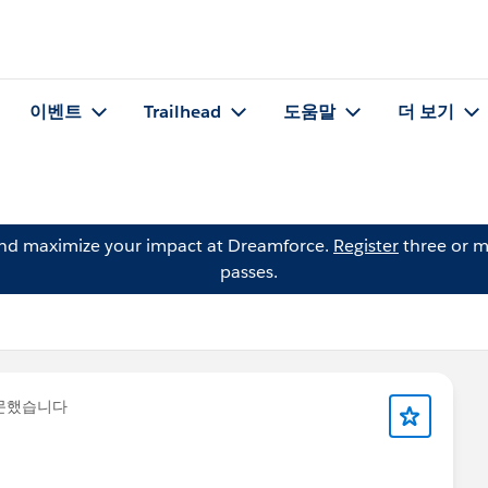
이벤트
Trailhead
도움말
더 보기
and maximize your impact at Dreamforce.
Register
three or m
passes.
문했습니다