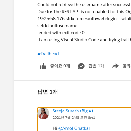
Could not retrieve the username after success
Due to: The REST API is not enabled for this Or
19:25:58.176 sfdx force:auth:web:login --setal
setdefaultusername
ended with exit code 0
I am using Visual Studio Code and trying trai
#Trailhead
좋아요 0개
답변 1개
공유
Show menu
답변 1개
Sreeja Suresh (Big 4)
2021년 7월 24일 오전 8:41
Hi
@Amol Ghatkar