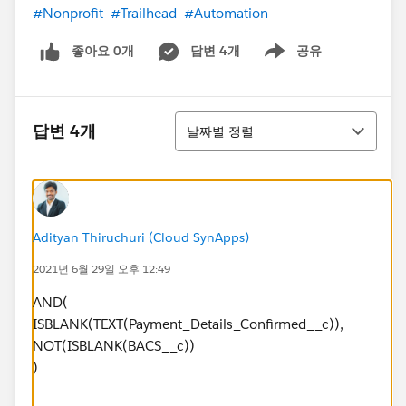
#Nonprofit
#Trailhead
#Automation
좋아요 0개
답변 4개
공유
Show menu
정렬
답변 4개
날짜별 정렬
Adityan Thiruchuri (Cloud SynApps)
2021년 6월 29일 오후 12:49
AND(
ISBLANK(TEXT(Payment_Details_Confirmed__c)),
NOT(ISBLANK(BACS__c))
)