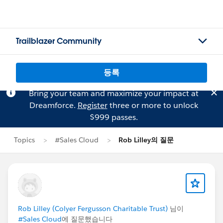
Trailblazer Community
등록
Bring your team and maximize your impact at
Dreamforce.
Register
three or more to unlock
$999 passes.
Topics
#Sales Cloud
Rob Lilley의 질문
Rob Lilley (Colyer Fergusson Charitable Trust)
님이
#Sales Cloud
에 질문했습니다