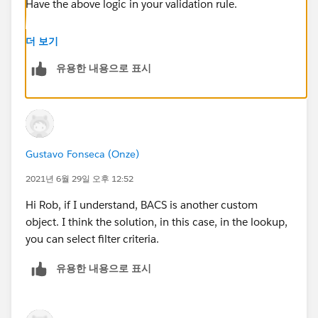
Have the above logic in your validation rule.
Mark this as best if it helps
더 보기
유용한 내용으로 표시
Gustavo Fonseca (Onze)
2021년 6월 29일 오후 12:52
Hi Rob, if I understand, BACS is another custom
object. I think the solution, in this case, in the lookup,
you can select filter criteria.
유용한 내용으로 표시