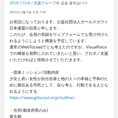
SFUGプロボノ支援グループ
에 글을 올렸습니다
2021년 3월 3일 오전 7:00
お世話になっております。公益社団法人ガールスカウト
日本連盟の目黒と申します。
このたび、会員の登録をウェブフォームでも受け付けら
れるようにしようと構築を予定しています。
通常のWebToLeadでとも考えたのですが、VisualForce
での構築も視野に入れていきたいと思い、プロボノ支援
いただければと投稿させていただきます。
・団体ミッション/活動内容
少女と若い女性が自分自身と他の人々の幸福と平和のた
めに責任ある市民として、自ら考え、行動できる人とな
れるようにする
https://www.girlscout.or.jp/outline/
・住所(都道府県のみ)
東京都