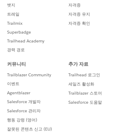
ァンドレックスDRMはNonprfit Starter Packで
2）通知などメール配信はプロセスビルダーで設定 ・ア
す。)
-はい or いいえ
ンケート受信時にユーザーに通知。
・SFDC社/ NPOサポートセンターが実施する研修
・アンケートデータをリードにインポートするタイミン
に受講されましたか？
グで登録者へメール通知。同時にキャンペーンへ登録。
-はい or いいえ
キャンペーンで進捗を管理。
・はいの場合、どの研修を受講されましたか？
・現在Salesforceを活用している内容を大きく３つ
3）リードから会員として登録
挙げてください
・提出書類、会費入金などが整ったら、取引開始で会員
・今までプロボノ支援を受けたことがありますか？
-はい or いいえ
として個人（取引先責任者）として登録。
・具体的な支援内容
@1546376575
さん、長きにわたり、忍耐強くご指導
・支援の時間帯(複数回答可)
いただきありがとうございました。
-平日就業時間中
-平日夜間
以上ご報告まで。
-休日
・支援形態
-対面形式
-リモート形式
-どちらでも可
・支援時期
-1～2ヶ月以内