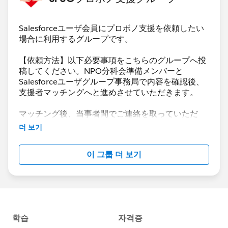
プロセスビルダーでのメール配信設定
・支援形態
カスタムオブジェクトからの取引先責任者へのデー
-どちらでも可
タ受け渡し など」
Salesforceユーザ会員にプロボノ支援を依頼したい
場合に利用するグループです。
・支援時期
こちらは、Googleドキュメントのやり取りでうまくい
-1～2ヶ月以内
かないところなどを指導いただきました。 最終的にリ
【依頼方法】以下必要事項をこちらのグループへ投
5月末にリリースしたいと考えています。ご相談によ
リースできましたので、ご報告です。
稿してください。NPO分科会準備メンバーと
っては、VisualForceにしないという選択肢もあるの
Salesforceユーザグループ事務局で内容を確認後、
今回、ガールスカウト日本連盟に直接登録できる会員が
で、まずは、Salesforceでどのようなことが可能なのか
支援者マッチングへと進めさせていただきます。
新規受付開始となりまして、そのための仕組みをSFなど
を教えていただきたいです。
を組み合わせて構築しました。
マッチング後、当事者間でご連絡を取っていただ
き、
더 보기
★追加情報
ガールスカウト日本連盟 特別個人会員とは
プロボノ日程や詳細を詰めて進めていただければと
当方、WebデザイナーなのでHTMLのコーディングは自
https://www.girlscout.or.jp/join/flow/
存じます。
前で対応可能です。
이 그룹 더 보기
【必要記載事項】
1）受付部分 ・デジタルエクスペリエンスでフォームの
どうぞよろしくお願いします。
・団体ミッション/活動内容
入り口を作り、フォーム自体はアンケート機能を使用。
・住所(都道府県のみ)
補足説明：デジタルエクスペリエンスのリードへの直接
・導入時期
フォームは設問数に限界があるため、アンケート機能を
・ライセンス数
使用することになった。
・ファンドレックスDRMを使っていますか？(※フ