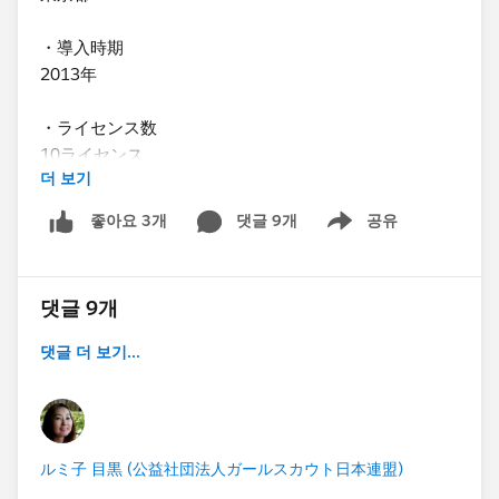
・導入時期
2013年
・ライセンス数
10ライセンス
더 보기
・ファンドレックスDRMを使っていますか？(※ファン
댓글 9개
공유
좋아요 3개
Show menu
ドレックスDRMはNonprfit Starter Packです。)
-はい
댓글 9개
・SFDC社/ NPOサポートセンターが実施する研修に受
講されましたか？
댓글 더 보기...
-はい
・はいの場合、どの研修を受講されましたか？
NPOサポートセンターが実施するハンズオンの2回コー
ルミ子 目黒 (公益社団法人ガールスカウト日本連盟)
スの基礎講座（5年ぐらい前で正式名称を失念）