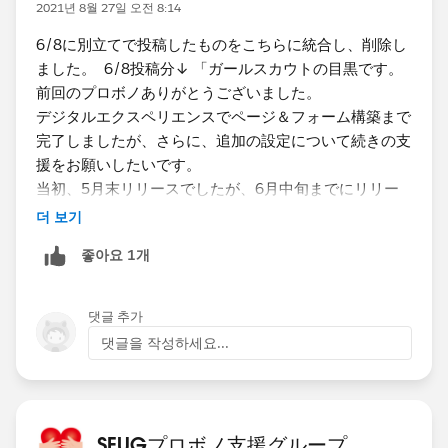
2021년 8월 27일 오전 8:14
・現在Salesforceを活用している内容を大きく３つ挙げ
6/8に別立てで投稿したものをこちらに統合し、削除し
てください
ました。 6/8投稿分↓ 「ガールスカウトの目黒です。
会員管理
前回のプロボノありがとうございました。
メールマガジン配信
デジタルエクスペリエンスでページ＆フォーム構築まで
資料請求管理
完了しましたが、さらに、追加の設定について続きの支
援をお願いしたいです。
・今までプロボノ支援を受けたことがありますか？
当初、5月末リリースでしたが、6月中旬までにリリー
-はい
スに変更になっていますが、時間がないところ申し訳な
더 보기
いですが、よろしくお願いします。
・具体的な支援内容
좋아요 1개
VisualForceを使用したフォーム構築
前回のプロボノ
制作イメージ
https://trailblazers.salesforce.com/0D54S00000ANKo
https://deferloader.blog.uhuru.co.jp/392/
댓글 추가
M
댓글을 작성하세요...
・支援の時間帯(複数回答可)
続きの支援希望
-平日就業時間中
デジタルエクスペリエンスのフォームでの配置につ
-平日夜間
いて確認
SFUGプロボノ支援グループ