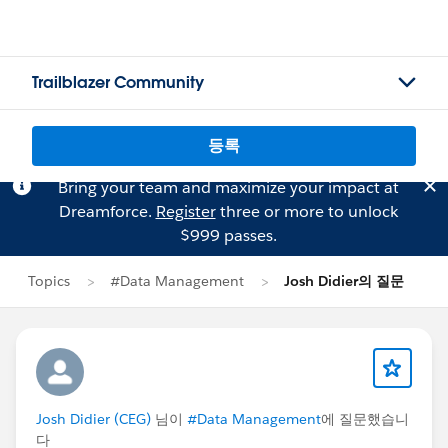
Trailblazer Community
등록
Bring your team and maximize your impact at
Dreamforce.
Register
three or more to unlock
$999 passes.
Topics
#Data Management
Josh Didier의 질문
Josh Didier (CEG)
님이
#Data Management
에 질문했습니
다