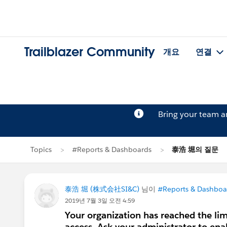
Trailblazer Community
개요
연결
Bring your team 
Topics
#Reports & Dashboards
泰浩 堀의 질문
泰浩 堀 (株式会社SI&C)
님이
#Reports & Dashboa
2019년 7월 3일 오전 4:59
Your organization has reached the li
access. Ask your administrator to en