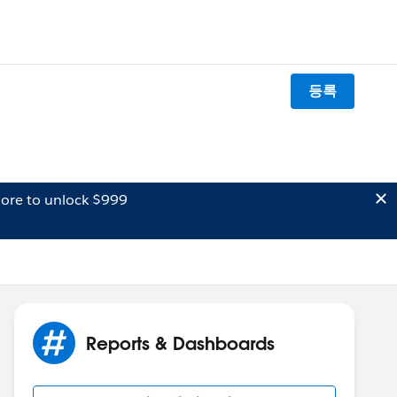
등록
ore to unlock $999
Reports & Dashboards