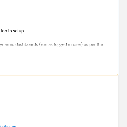
ion in setup
dynamic dashboards (run as logged in user) as per the
ith.
することができます：
いるSalesforceのエディションごとに、動的なダッシュボー
される）の数には制限があります。
atlas.en-