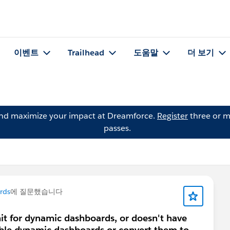
이벤트
Trailhead
도움말
더 보기
and maximize your impact at Dreamforce.
Register
three or m
passes.
rds
에 질문했습니다
mit for dynamic dashboards, or doesn't have
able dynamic dashboards or convert them to