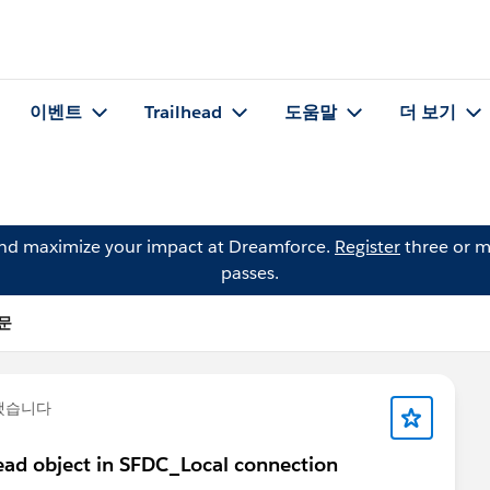
이벤트
Trailhead
도움말
더 보기
and maximize your impact at Dreamforce.
Register
three or m
passes.
질문
했습니다
Lead object in SFDC_Local connection