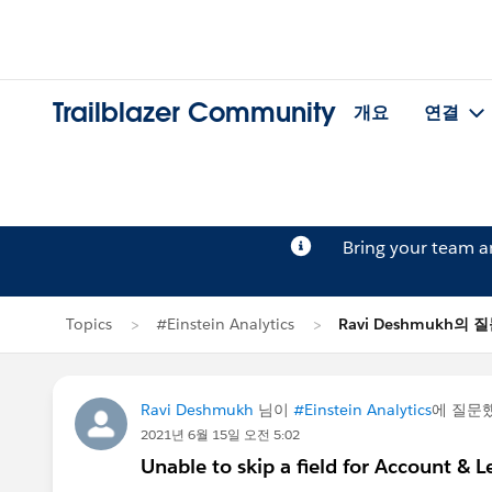
Trailblazer Community
개요
연결
Bring your team 
Topics
#Einstein Analytics
Ravi Deshmukh의 
Ravi Deshmukh
님이
#Einstein Analytics
에 질문
2021년 6월 15일 오전 5:02
Unable to skip a field for Account & 