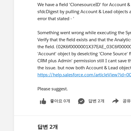
We have a field 'ClonesourceID' for Account &
sfdcDigest by pulling Account & Lead objects al
error that stated - '
Something went wrong while executing the Syn
Verify that the field exists and that the Analyt
the field. (02K6f0000001X37EAE_03C6f000002Lt
'Account' object by deselcting 'Clone Source' f
CRM plus Admin' permission still I cant save th
the issue. but now both Account & Lead objects a
https://help.salesforce.com/articleView?i
Please suggest.
좋아요 0개
답변 2개
공유
Show menu
답변 2개