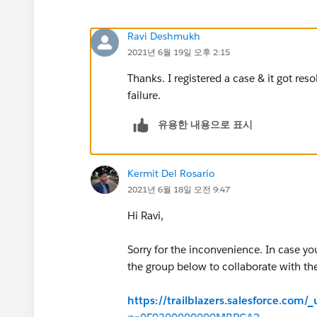
Ravi Deshmukh
2021년 6월 19일 오후 2:15
Thanks. I registered a case & it got res
failure.
유용한 내용으로 표시
Kermit Del Rosario
2021년 6월 18일 오전 9:47
Hi Ravi,
Sorry for the inconvenience. In case yo
the group below to collaborate with the
https://trailblazers.salesforce.com