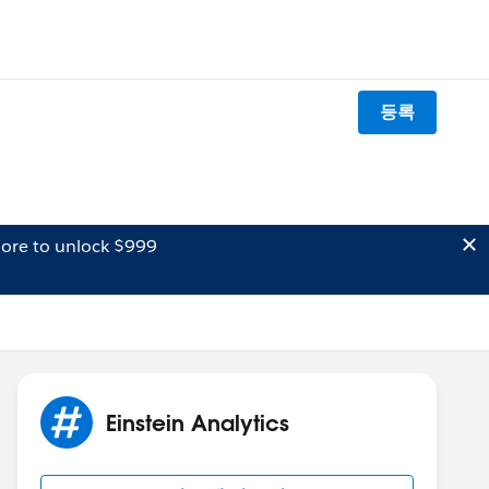
등록
ore to unlock $999
Einstein Analytics