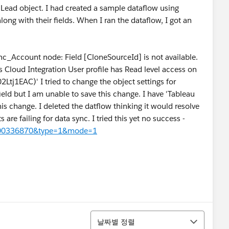
 Lead object. I had created a sample dataflow using
ong with their fields. When I ran the dataflow, I got an
c_Account node: Field [CloneSourceId] is not available.
ics Cloud Integration User profile has Read level access on
j1EAC)' I tried to change the object settings for
ield but I am unable to save this change. I have 'Tableau
is change. I deleted the datflow thinking it would resolve
re failing for data sync. I tried this yet no success -
d=000336870&type=1&mode=1
정렬
날짜별 정렬