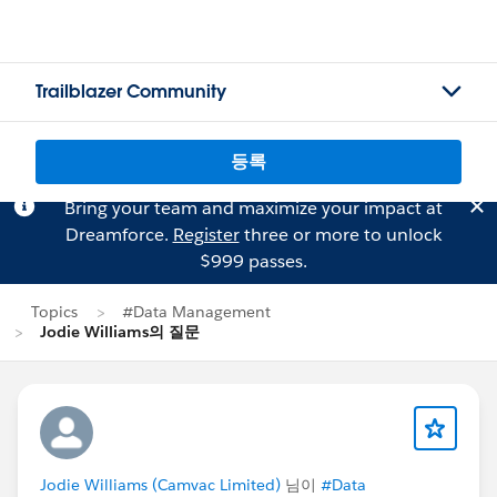
Trailblazer Community
등록
Bring your team and maximize your impact at
Dreamforce.
Register
three or more to unlock
$999 passes.
Topics
#Data Management
Jodie Williams의 질문
Jodie Williams (Camvac Limited)
님이
#Data