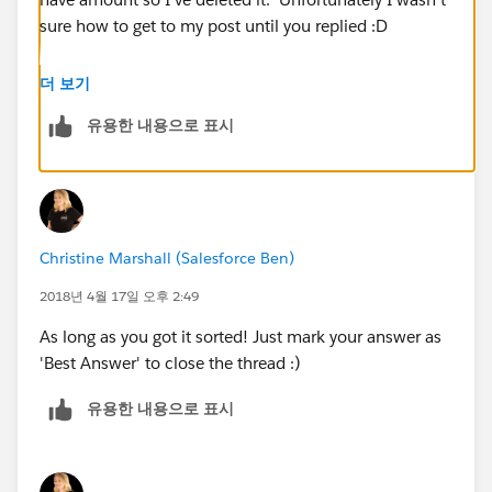
sure how to get to my post until you replied :D
Thank you anyway!
더 보기
유용한 내용으로 표시
Christine Marshall (Salesforce Ben)
2018년 4월 17일 오후 2:49
As long as you got it sorted! Just mark your answer as
'Best Answer' to close the thread :)
유용한 내용으로 표시