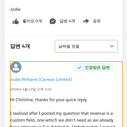
Jodie
좋아요 0개
답변 4개
공유
Show menu
정렬
답변 4개
날짜별 정렬
인정받은 답변
Jodie Williams (Camvac Limited)
2018년 4월 17일 오후 2:45
Hi Christine, thanks for your quick reply.
I realised after I posted my question that revenue is a
custom field, one which we don't need as we already
have amount so I've deleted it. Unfortunately I wasn't