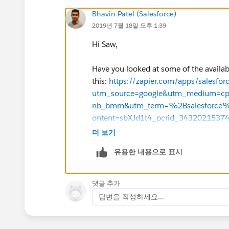
Bhavin Patel (Salesforce)
2019년 7월 18일 오후 1:39
Hi Saw,
Have you looked at some of the availa
this:
https://zapier.com/apps/salesfor
utm_source=google&utm_medium=cpc
nb_bmm&utm_term=%2Bsalesforc
ontent=sbXJd1t4_pcrid_3432021
20%2Bcontacts_pmt_b_pdv_c_slid__
더 보기
680070722817_&gclid=EAIaIQobChM
유용한 내용으로 표시
Best,
댓글 추가
Bhavin
답변을 작성하세요...