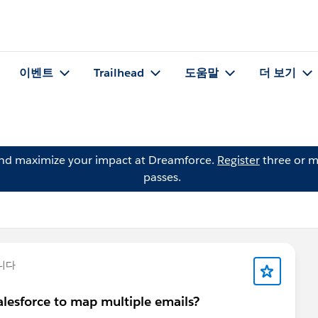
이벤트
Trailhead
도움말
더 보기
and maximize your impact at Dreamforce.
Register
three or m
passes.
니다
lesforce to map multiple emails?