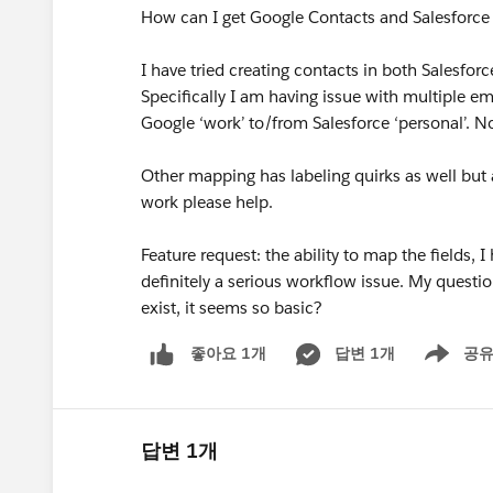
How can I get Google Contacts and Salesforce 
I have tried creating contacts in both Salesfo
Specifically I am having issue with multiple e
Google ‘work’ to/from Salesforce ‘personal’. No
Other mapping has labeling quirks as well but at 
work please help.
Feature request: the ability to map the fields, 
definitely a serious workflow issue. My questio
exist, it seems so basic?
답변 1개
공
좋아요 1개
Show men
답변 1개