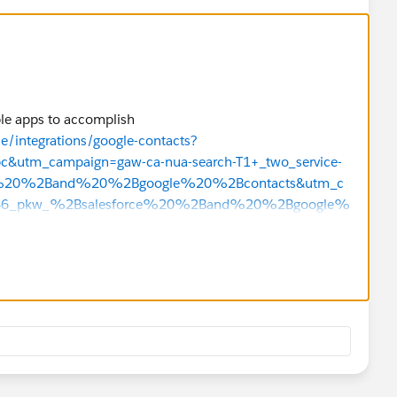
ble apps to accomplish
ce/integrations/google-contacts?
&utm_campaign=gaw-ca-nua-search-T1+_two_service-
e%20%2Band%20%2Bgoogle%20%2Bcontacts&utm_c
53746_pkw_%2Bsalesforce%20%2Band%20%2Bgoogle%
pgrid_71711474360_ptaid_kwd-
I4svcvsu-4wIVSF8NCh2jMQBvEAAYAiAAEgKupfD_BwE