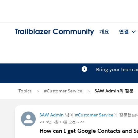
Trailblazer Community
개요
연결
Bring your team 
Topics
#Customer Service
SAW Admin의 질문
SAW Admin
님이
#Customer Service
에 질문했습
2019년 6월 13일 오전 6:22
How can I get Google Contacts and Sa