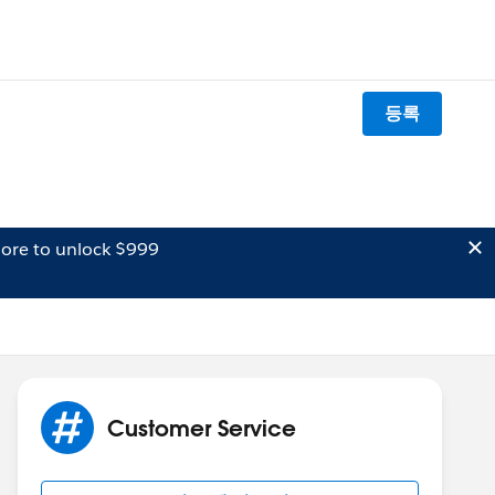
등록
ore to unlock $999
Customer Service