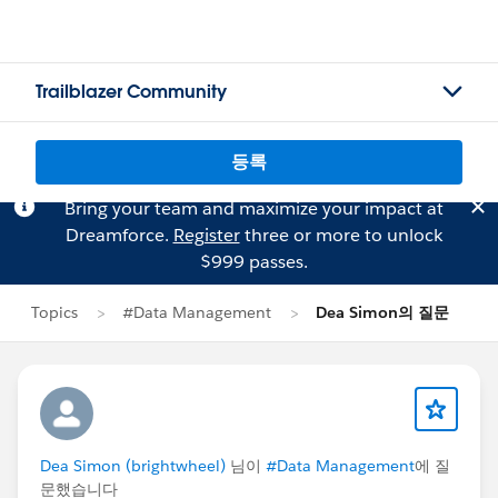
Trailblazer Community
등록
Bring your team and maximize your impact at
Dreamforce.
Register
three or more to unlock
$999 passes.
Topics
#Data Management
Dea Simon의 질문
Dea Simon (brightwheel)
님이
#Data Management
에 질
문했습니다