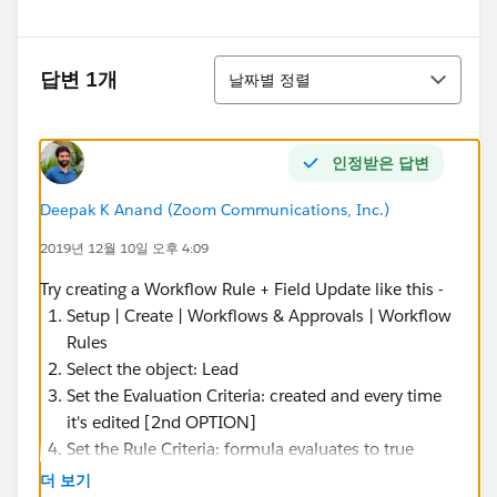
정렬
답변 1개
날짜별 정렬
인정받은 답변
Deepak K Anand (‎‎‎‎‎‎Zoom Communications, Inc.)
2019년 12월 10일 오후 4:09
Try creating a Workflow Rule + Field Update like this -
Setup | Create | Workflows & Approvals | Workflow
Rules
Select the object: Lead
Set the Evaluation Criteria: created and every time
it's edited [2nd OPTION]
Set the Rule Criteria: formula evaluates to true
Formula:
더 보기