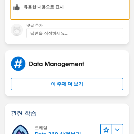
유용한 내용으로 표시
AND(
    LEFT(PRIORVALUE(OwnerId), 3) = "00G",
    LEFT(OwnerId, 3) = "005",
댓글 추가
    ISBLANK(First_Distribution_Date__c)
답변을 작성하세요...
)
Click Save & Next
Click Add Workflow Action from under the section
Data Management
Immediate Workflow Actions
Select Field Update
Select the Field to Update: First Distribution Date
이 주제 더 보기
Select Use a Formula to Set the New Value
Formula:
TODAY()
관련 학습
Note: If this is a Date/Time field, use NOW()
트레일