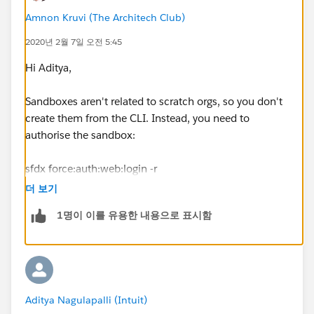
Amnon Kruvi (The Architech Club)
2020년 2월 7일 오전 5:45
Hi Aditya,
Sandboxes aren't related to scratch orgs, so you don't
create them from the CLI. Instead, you need to
authorise the sandbox:
sfdx force:auth:web:login -r
https://test.salesforce.com
더 보기
1명이 이를 유용한 내용으로 표시함
Aditya Nagulapalli (Intuit)