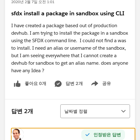
2020년 2월 7일 오전 1:01
sfdx install a package in sandbox using CLI
I have created a package based out of production
devhub. I am trying to install the package in a sandbox
using the SFDX command line. I could not find a was
to install. I need an alias or username of the sandbox,
but I am seeing everywhere that I cannot create a
devhub for sandbox to get an alias name. does anyone
have any Idea ?
좋아요 0개
답변 2개
공유
Show menu
정렬
답변 2개
날짜별 정렬
인정받은 답변