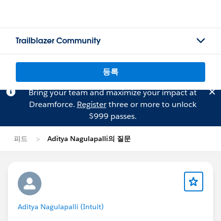
Trailblazer Community
등록
Bring your team and maximize your impact at
Dreamforce.
Register
three or more to unlock
$999 passes.
피드
Aditya Nagulapalli의 질문
Aditya Nagulapalli (Intuit)