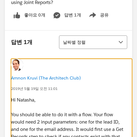
using Joint Reports?
좋아요 0개
답변 1개
공유
Show menu
정렬
답변 1개
날짜별 정렬
Amnon Kruvi (The Architech Club)
2019년 5월 19일 오전 11:01
Hi Natasha,
You should be able to do it with a flow. Your flow
would need 2 input parameters: one for the lead ID,
and one for the email address. It would first use a Get
Records step to check if any contacts exist with that