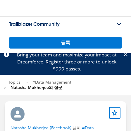
Trailblazer Community
등록
Bring your team and maximize your impact at
Dreamforce.
Register
three or more to unlock
$999 passes.
Topics
#Data Management
Natasha Mukherjee의 질문
Natasha Mukherjee (Facebook)
님이
#Data