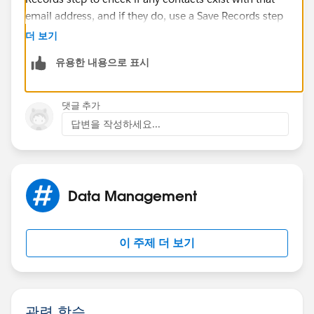
email address, and if they do, use a Save Records step
to update the status of the lead using the lead ID
더 보기
variable.
유용한 내용으로 표시
Once you have the flow, you can run it automatically
whenever a lead is created using process builder.
댓글 추가
답변을 작성하세요...
Data Management
이 주제 더 보기
관련 학습