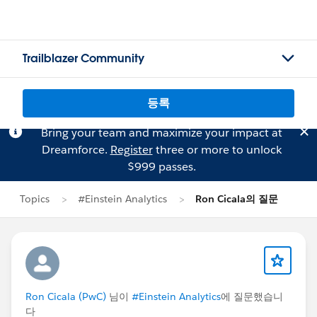
Trailblazer Community
등록
Bring your team and maximize your impact at
Dreamforce.
Register
three or more to unlock
$999 passes.
Topics
#Einstein Analytics
Ron Cicala의 질문
Ron Cicala (PwC)
님이
#Einstein Analytics
에 질문했습니
다