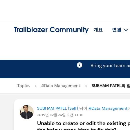
Trailblazer Community
개요
연결
Bring your team 
Topics
#Data Management
SUBHAM PATEL의 
SUBHAM PATEL (Self)
님이
#Data Management
2019년 12월 24일 오전 11:10
Unable to create or edit the existing
the below error. How to fix this?