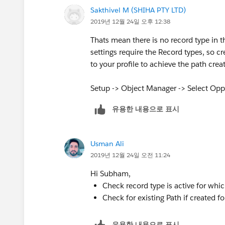
Sakthivel M (SHIHA PTY LTD)
2019년 12월 24일 오후 12:38
Thats mean there is no record type in 
settings require the Record types, so c
to your profile to achieve the path crea
Setup -> Object Manager -> Select Opp
유용한 내용으로 표시
Usman Ali
2019년 12월 24일 오전 11:24
Hi Subham,
Check record type is active for whi
Check for existing Path if created fo
유용한 내용으로 표시