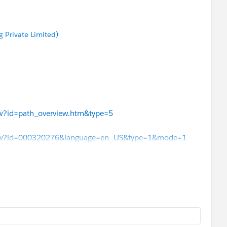
 Private Limited)
iew?id=path_overview.htm&type=5
eView?id=000320276&language=en_US&type=1&mode=1