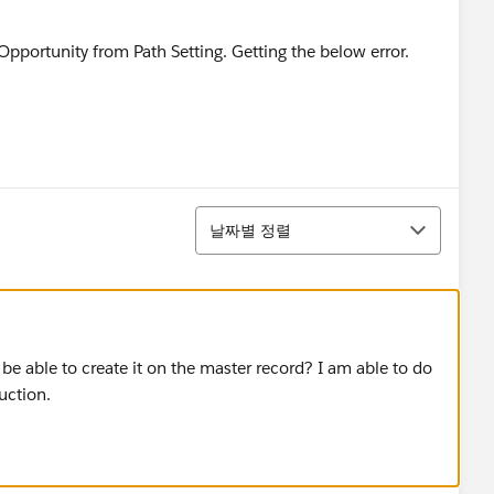
정렬
날짜별 정렬
I be able to create it on the master record? I am able to do
uction.