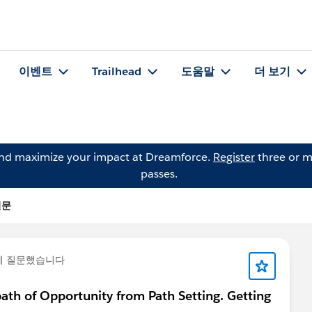
이벤트
Trailhead
도움말
더 보기
and maximize your impact at Dreamforce.
Register
three or m
passes.
질문
에 질문했습니다
 path of Opportunity from Path Setting. Getting