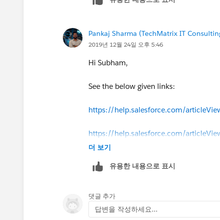
Pankaj Sharma (TechMatrix IT Consulting
2019년 12월 24일 오후 5:46
Hi Subham,
See the below given links:
https://help.salesforce.com/articleV
https://help.salesforce.com/articl
더 보기
유용한 내용으로 표시
댓글 추가
답변을 작성하세요...