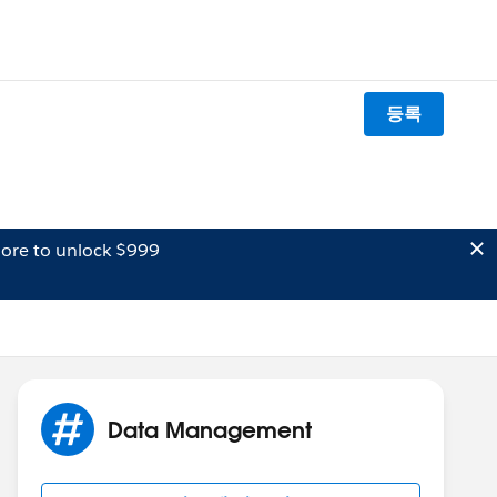
등록
ore to unlock $999
Data Management