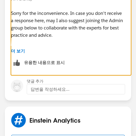
Sorry for the inconvenience. In case you don't receive
a response here, may I also suggest joining the Admin
group below to collaborate with the experts for best
practice and advice.
https://success.salesforce.com/_ui/core/chatter/gro
더 보기
ups/GroupProfilePage?g=0F9300000001oVp
유용한 내용으로 표시
Hope this helps.
댓글 추가
Regards,
답변을 작성하세요...
Jayson
Einstein Analytics