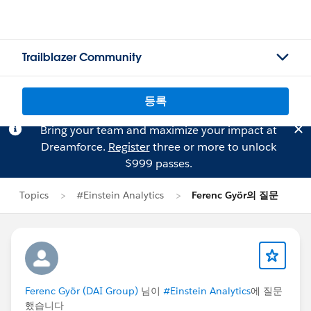
Trailblazer Community
등록
Bring your team and maximize your impact at
Dreamforce.
Register
three or more to unlock
$999 passes.
Topics
#Einstein Analytics
Ferenc Györ의 질문
Ferenc Györ (DAI Group)
님이
#Einstein Analytics
에 질문
했습니다