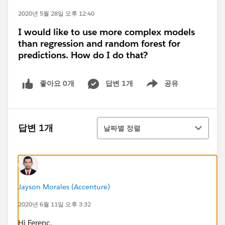
2020년 5월 28일 오후 12:40
I would like to use more complex models
than regression and random forest for
predictions. How do I do that?
좋아요 0개
답변 1개
공유
Show menu
정렬
답변 1개
날짜별 정렬
Jayson Morales (Accenture)
2020년 6월 11일 오후 3:32
Hi Ferenc,