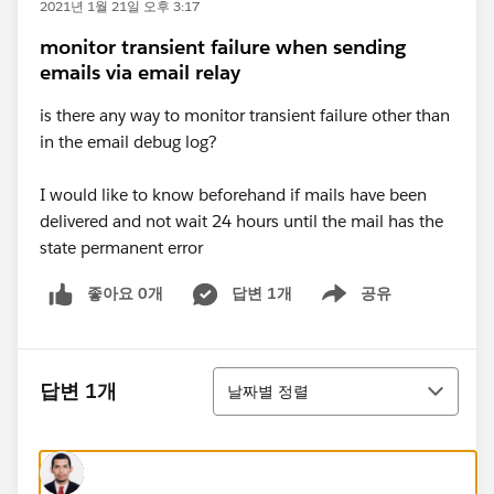
2021년 1월 21일 오후 3:17
monitor transient failure when sending
emails via email relay
is there any way to monitor transient failure other than
in the email debug log?
I would like to know beforehand if mails have been
delivered and not wait 24 hours until the mail has the
state permanent error
좋아요 0개
답변 1개
공유
Show menu
정렬
답변 1개
날짜별 정렬