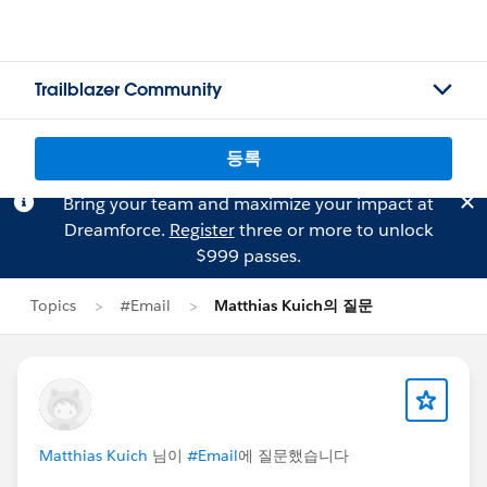
Trailblazer Community
등록
Bring your team and maximize your impact at
Dreamforce.
Register
three or more to unlock
$999 passes.
Topics
#Email
Matthias Kuich의 질문
Matthias Kuich
님이
#Email
에 질문했습니다