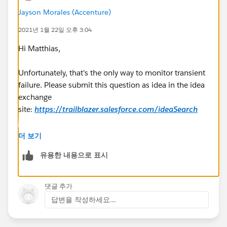
Jayson Morales (Accenture)
2021년 1월 22일 오후 3:04
Hi Matthias,
Unfortunately, that's the only way to monitor transient
failure. Please submit this question as idea in the idea
exchange
site:
https://trailblazer.salesforce.com/ideaSearch
Regards,
더 보기
유용한 내용으로 표시
Jayson
댓글 추가
답변을 작성하세요...