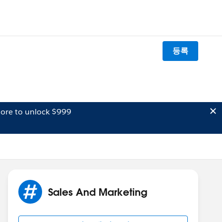
등록
ore to unlock $999
Sales And Marketing