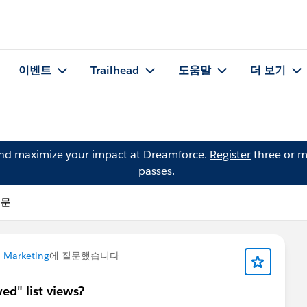
이벤트
Trailhead
도움말
더 보기
and maximize your impact at Dreamforce.
Register
three or m
passes.
 질문
 Marketing
에 질문했습니다
ed" list views?