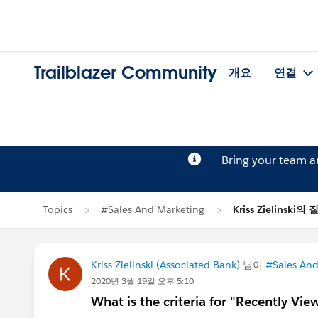
Trailblazer Community
개요
연결
Bring your team 
Topics
#Sales And Marketing
Kriss Zielinski의
Kriss Zielinski (Associated Bank)
님이
#Sales And
2020년 3월 19일 오후 5:10
What is the criteria for "Recently View