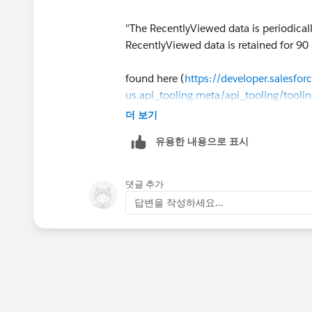
"The RecentlyViewed data is periodical
RecentlyViewed data is retained for 90 
found here (
https://developer.salesfo
us.api_tooling.meta/api_tooling/tooli
더 보기
:)
유용한 내용으로 표시
댓글 추가
답변을 작성하세요...