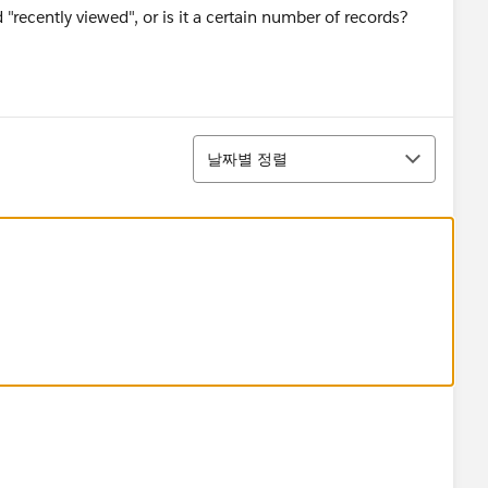
d "recently viewed", or is it a certain number of records?
정렬
날짜별 정렬