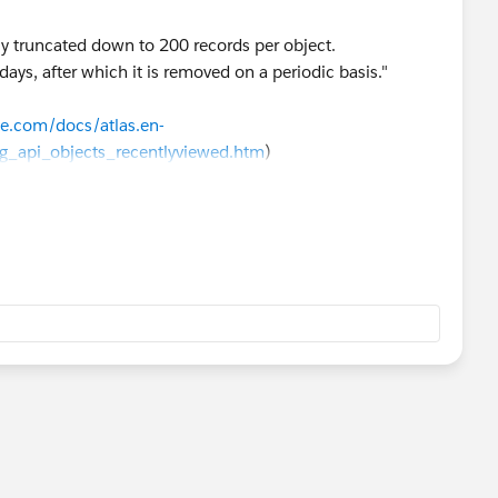
ly truncated down to 200 records per object.
days, after which it is removed on a periodic basis."
rce.com/docs/atlas.en-
ng_api_objects_recentlyviewed.htm
)