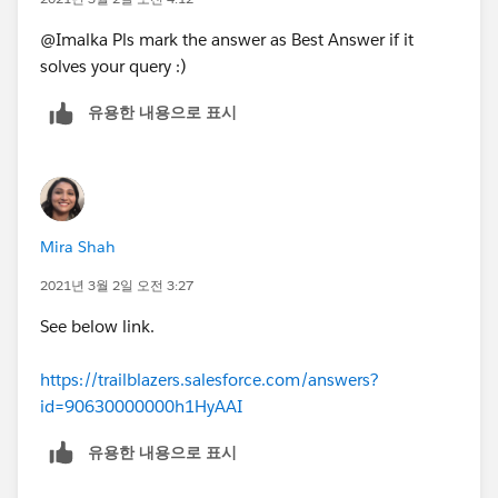
@Imalka Pls mark the answer as Best Answer if it
solves your query :)
유용한 내용으로 표시
Mira Shah
2021년 3월 2일 오전 3:27
See below link.
https://trailblazers.salesforce.com/answers?
id=90630000000h1HyAAI
유용한 내용으로 표시