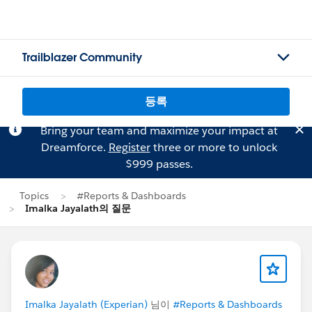
Trailblazer Community
등록
Bring your team and maximize your impact at
Dreamforce.
Register
three or more to unlock
$999 passes.
Topics
#Reports & Dashboards
Imalka Jayalath의 질문
Imalka Jayalath (Experian)
님이
#Reports & Dashboards