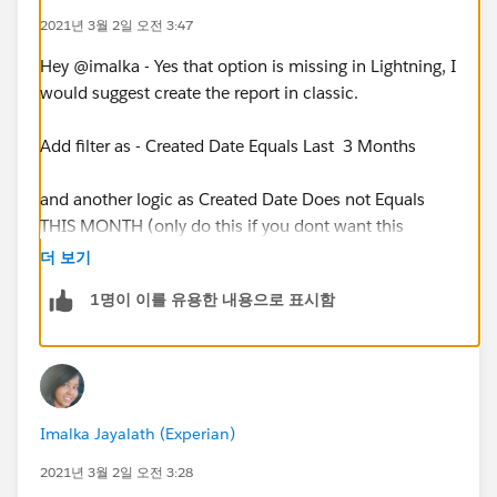
2021년 3월 2일 오전 3:47
Hey @imalka - Yes that option is missing in Lightning, I
would suggest create the report in classic.
Add filter as - Created Date Equals Last 3 Months
and another logic as Created Date Does not Equals
THIS MONTH (only do this if you dont want this
months records).
더 보기
1명이 이를 유용한 내용으로 표시함
& then add Logic filter as (1 & 2)
Imalka Jayalath (Experian)
2021년 3월 2일 오전 3:28