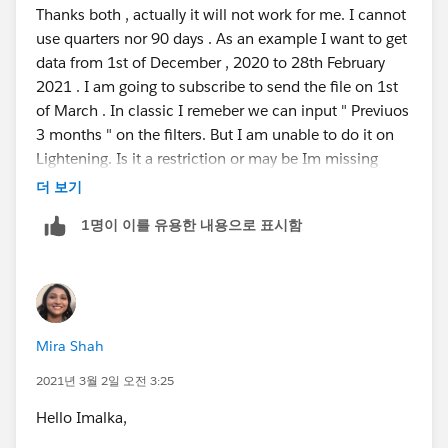
Thanks both , actually it will not work for me. I cannot
use quarters nor 90 days . As an example I want to get
data from 1st of December , 2020 to 28th February
2021 . I am going to subscribe to send the file on 1st
of March . In classic I remeber we can input " Previuos
3 months " on the filters. But I am unable to do it on
Lightening. Is it a restriction or may be Im missing
something
더 보기
1명이 이를 유용한 내용으로 표시함
Mira Shah
2021년 3월 2일 오전 3:25
Hello Imalka,