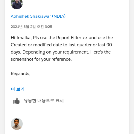
Abhishek Shakrawar (NDIA)
2021년 3월 2일 오전 3:25
Hi Imalka, Pls use the Report Filter >> and use the
Created or modified date to last quarter or last 90
days. Depending on your requirement. Here's the
screenshot for your reference.
Regaards,
​​​​​​​Abhishek
더 보기
유용한 내용으로 표시