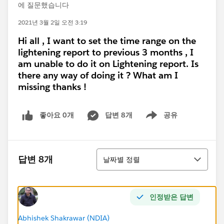
에 질문했습니다
2021년 3월 2일 오전 3:19
Hi all , I want to set the time range on the
lightening report to previous 3 months , I
am unable to do it on Lightening report. Is
there any way of doing it ? What am I
missing thanks !
좋아요 0개
답변 8개
공유
Show menu
정렬
답변 8개
날짜별 정렬
인정받은 답변
Abhishek Shakrawar (NDIA)