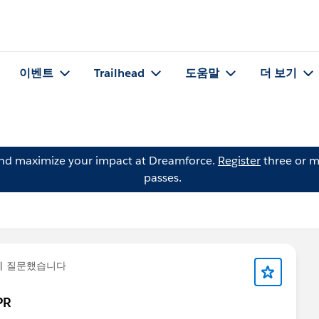
이벤트
Trailhead
도움말
더 보기
and maximize your impact at Dreamforce.
Register
three or m
passes.
에 질문했습니다
PR