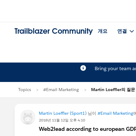
Trailblazer Community
개요
연결
Bring your team 
Topics
#Email Marketing
Martin Loeffler의 질문
Martin Loeffler (Sport1)
님이
#Email Marketing
2018년 11월 12일 오후 4:10
Web2lead according to european GD