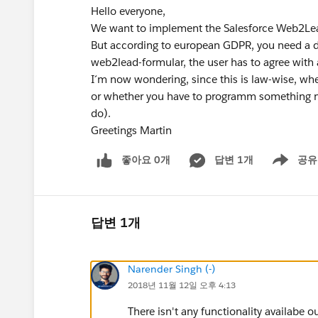
Hello everyone,
We want to implement the Salesforce Web2Lead-
But according to european GDPR, you need a dou
web2lead-formular, the user has to agree with a
I´m now wondering, since this is law-wise, whet
or whether you have to programm something n
do).
Greetings Martin
좋아요 0개
답변 1개
공유
Show menu
답변 1개
Narender Singh (-)
2018년 11월 12일 오후 4:13
There isn't any functionality availabe ou