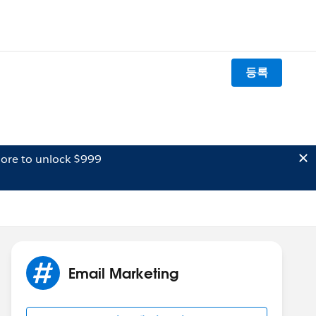
등록
ore to unlock $999
Email Marketing