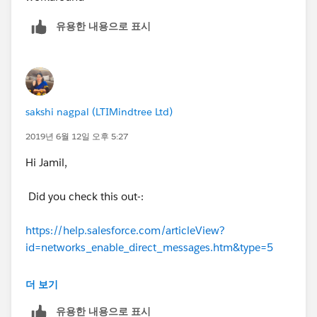
유용한 내용으로 표시
sakshi nagpal (LTIMindtree Ltd)
2019년 6월 12일 오후 5:27
Hi Jamil,
Did you check this out-:
https://help.salesforce.com/articleView?
id=networks_enable_direct_messages.htm&type=5
Chatter private messages cannot be sent-:
더 보기
유용한 내용으로 표시
https://success.salesforce.com/ideaView?