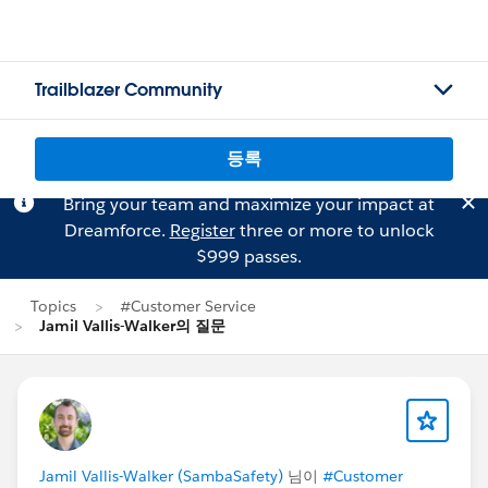
Trailblazer Community
등록
Bring your team and maximize your impact at
Dreamforce.
Register
three or more to unlock
$999 passes.
Topics
#Customer Service
Jamil Vallis-Walker의 질문
Jamil Vallis-Walker (SambaSafety)
님이
#Customer