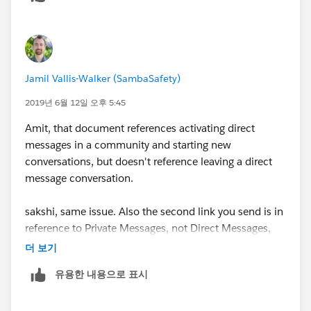
id=08730000000kry4AAA
Jamil Vallis-Walker (SambaSafety)
2019년 6월 12일 오후 5:45
Amit, that document references activating direct
messages in a community and starting new
conversations, but doesn't reference leaving a direct
message conversation.
sakshi, same issue. Also the second link you send is in
reference to Private Messages, not Direct Messages,
which are different functionalities. As noted by
더 보기
Salesforce:
유용한 내용으로 표시
NOTE: Private messages and direct messages a