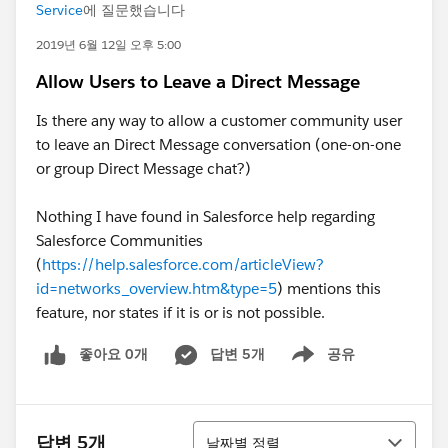
Service
에 질문했습니다
2019년 6월 12일 오후 5:00
Allow Users to Leave a Direct Message
Is there any way to allow a customer community user
to leave an Direct Message conversation (one-on-one
or group Direct Message chat?)
Nothing I have found in Salesforce help regarding
Salesforce Communities
(
https://help.salesforce.com/articleView?
id=networks_overview.htm&type=5
) mentions this
feature, nor states if it is or is not possible.
좋아요 0개
답변 5개
공유
Show menu
정렬
답변 5개
날짜별 정렬