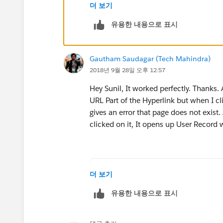
더 보기
유용한 내용으로 표시
Gautham Saudagar (Tech Mahindra)
2018년 9월 28일 오후 12:57
Hey Sunil, It worked perfectly. Thanks.
URL Part of the Hyperlink but when I cli
gives an error that page does not exis
clicked on it, It opens up User Record
HYPERLINK("/CreatedById ", C
더 보기
유용한 내용으로 표시