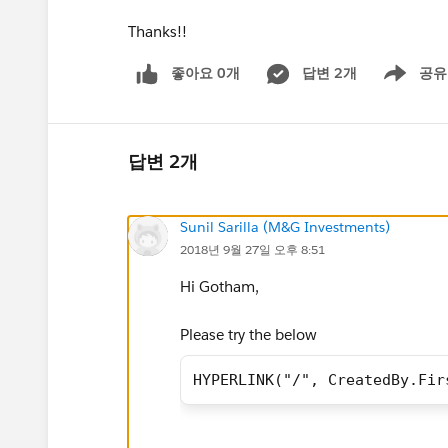
Thanks!!
좋아요 0개
답변 2개
공유
Show menu
답변 2개
Sunil Sarilla (M&G Investments)
2018년 9월 27일 오후 8:51
Hi Gotham,
Please try the below
HYPERLINK("/", CreatedBy.Fir