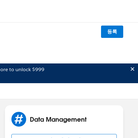
등록
ore to unlock $999
Data Management