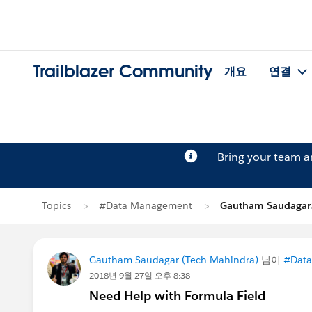
Trailblazer Community
개요
연결
Bring your team 
Topics
#Data Management
Gautham Saudaga
Gautham Saudagar (Tech Mahindra)
님이
#Dat
2018년 9월 27일 오후 8:38
Need Help with Formula Field