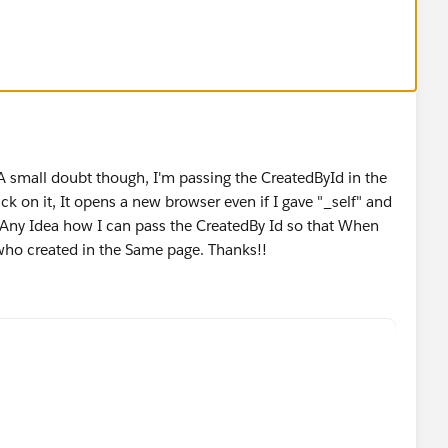
 A small doubt though, I'm passing the CreatedById in the
ck on it, It opens a new browser even if I gave "_self" and
t. Any Idea how I can pass the CreatedBy Id so that When
 who created in the Same page. Thanks!!
reatedBy.FirstName& " " &CreatedBy.LastName, "_sel