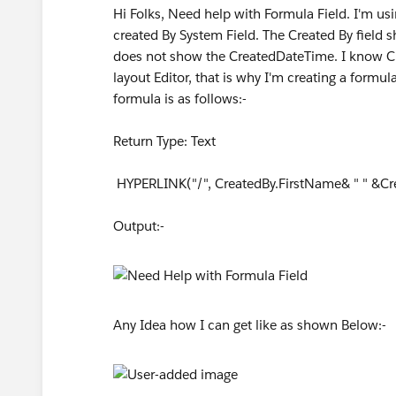
Hi Folks, Need help with Formula Field. I'm usi
created By System Field. The Created By field 
does not show the CreatedDateTime. I know Cr
layout Editor, that is why I'm creating a form
formula is as follows:-
Return Type: Text
HYPERLINK("/", CreatedBy.FirstName& " " &Crea
Output:-
Any Idea how I can get like as shown Below:-