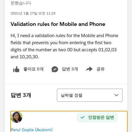
문했습니다
2021년 1월 17일 오전 11:23
Validation rules for Mobile and Phone
Hi, I need a validation rules for the Mobile and Phone
fields that prevents you from entering the first two
digits of the number as two 00 but accepts 01,02,03
and 10,20,30.
좋아요 0개
답변 3개
공유
Show menu
정렬
답변 3개
날짜별 정렬
인정받은 답변
Parul Gupta (Acxiom)