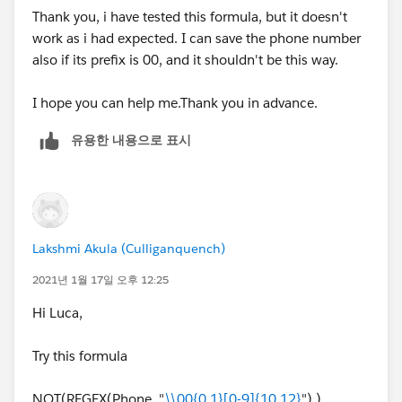
Thank you, i have tested this formula, but it doesn't
OR(
work as i had expected. I can save the phone number
also if its prefix is 00, and it shouldn't be this way.
extsting validation for phone number ,
I hope you can help me.Thank you in advance.
Left(Phone , 2) = "00"
유용한 내용으로 표시
)
Thanks
Lakshmi Akula (Culliganquench)
2021년 1월 17일 오후 12:25
Hi Luca,
Try this formula
NOT(REGEX(Phone, "
\\00{0,1}[0-9]{10,12}
") )