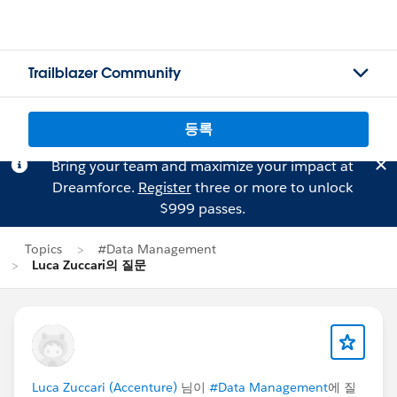
Trailblazer Community
등록
Bring your team and maximize your impact at
Dreamforce.
Register
three or more to unlock
$999 passes.
Topics
#Data Management
Luca Zuccari의 질문
Luca Zuccari (Accenture)
님이
#Data Management
에 질