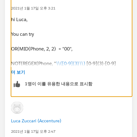
2021년 1월 17일 오후 3:21
hi Luca,
You can try
OR(MID(Phone, 2, 2) = "00",
NOT(REGEX(Phone, "
\\([0-9]{3}\\)
[0-9]{3}-[0-9]
{4}"))
더 보기
1명이 이를 유용한 내용으로 표시함
)
It should throw error if phone number is not in US
number format or if first 2 digit is 00
Luca Zuccari (Accenture)
or if there is some other number format, and you just
want to check starting 2 digit, you can use
2021년 1월 17일 오후 2:47