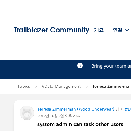
Trailblazer Community
개요
연결
Bring your team 
Topics
#Data Management
Terresa Zimmerm
Terresa Zimmerman (Wood Underwear)
님이
#D
2019년 10월 2일 오후 2:56
system admin can task other users