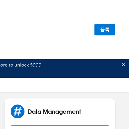
등록
ore to unlock $999
Data Management