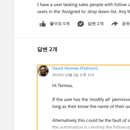
I have a user tasking sales people with follow
users in the 'Assigned to' drop down list. Any
좋아요 0개
답변 2개
공유
Show menu
답변 2개
David Holmes (Fathom)
2019년 10월 2일 오후 3:01
Hi Terresa,
If the user has the 'modify all' permiss
long as their know the name of their us
Alternatively this could be the fault o
the automation is creating the followup