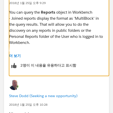
2018년 1월 25일 오후 9:29
You can query the
Reports
object in Workbench
- Joined reports display the format as 'MultiBlock' in
the query results. That will allow you to do the
discovery on any reports in public folders or the
Personal Reports folder of the User who is logged in to
Workbench.
https://developer.salesforce.com/page/Workbenc
더 보기
h
2명이 이 내용을 유용하다고 표시함
Steve Dodd (Seeking a new opportunity)
2018년 1월 25일 오후 10:28