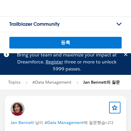
Trailblazer Community
등록
Bring your team and maximize your impact at
Dreamforce.
Register
three or more to unlock
$999 passes.
Topics
#Data Management
Jan Bennett의 질문
Jan Bennett
님이
#Data Management
에 질문했습니다