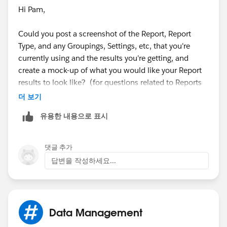
Hi Pam,
Could you post a screenshot of the Report, Report
Type, and any Groupings, Settings, etc, that you're
currently using and the results you're getting, and
create a mock-up of what you would like your Report
results to look like? (for questions related to Reports
and Dashboards those are really helpful)
더 보기
유용한 내용으로 표시
댓글 추가
답변을 작성하세요...
Data Management