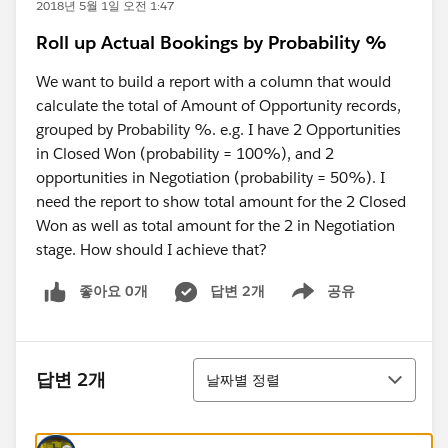
2018년 5월 1일 오전 1:47
Roll up Actual Bookings by Probability %
We want to build a report with a column that would
calculate the total of Amount of Opportunity records,
grouped by Probability %. e.g. I have 2 Opportunities
in Closed Won (probability = 100%), and 2
opportunities in Negotiation (probability = 50%). I
need the report to show total amount for the 2 Closed
Won as well as total amount for the 2 in Negotiation
stage. How should I achieve that?
좋아요 0개
답변 2개
공유
Show menu
정렬
답변 2개
날짜별 정렬