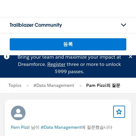
Trailblazer Community
등록
Bring your team and maximize your impact at
Dreamforce.
Register
three or more to unlock
$999 passes.
Topics
#Data Management
Pam Pizzi의 질문
Pam Pizzi
님이
#Data Management
에 질문했습니다