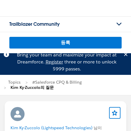
Trailblazer Community
등록
Bring your team and maximize your impact at
Dreamforce.
Register
three or more to unlock
$999 passes.
Topics
#Salesforce CPQ & Billing
Kim Ky-Zuccolo의 질문
Kim Ky-Zuccolo (Lightspeed Technologies)
님이