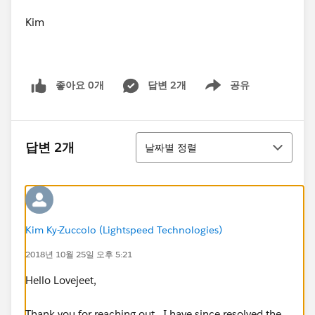
Kim
좋아요 0개
답변 2개
공유
Show menu
정렬
답변 2개
날짜별 정렬
Kim Ky-Zuccolo (Lightspeed Technologies)
2018년 10월 25일 오후 5:21
Hello Lovejeet,
Thank you for reaching out. I have since resolved the