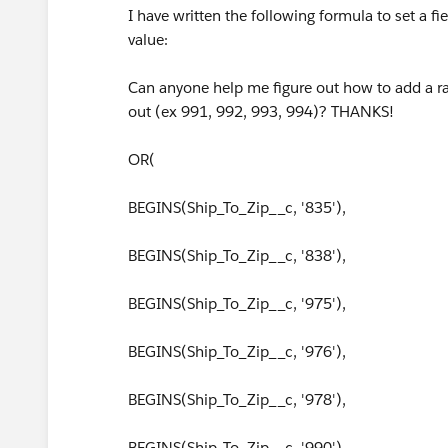
I have written the following formula to set a f
value:
Can anyone help me figure out how to add a ra
out (ex 991, 992, 993, 994)? THANKS!
OR(
BEGINS(Ship_To_Zip__c, '835'),
BEGINS(Ship_To_Zip__c, '838'),
BEGINS(Ship_To_Zip__c, '975'),
BEGINS(Ship_To_Zip__c, '976'),
BEGINS(Ship_To_Zip__c, '978'),
BEGINS(Ship_To_Zip__c, '990'),