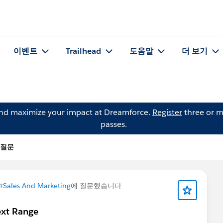
이벤트
Trailhead
도움말
더 보기
and maximize your impact at Dreamforce.
Register
three or m
passes.
의 질문
#Sales And Marketing
에 질문했습니다
ext Range