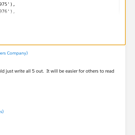
975'), 
976'), 
978'), 
Zip__c)),
ip__c, 3)) >= 990,
ip__c, 3)) <= 994
neers Company)
 just write all 5 out. It will be easier for others to read
s)