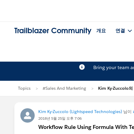
Trailblazer Community
개요
연결
Bring your team 
Topics
#Sales And Marketing
Kim Ky-Zuccolo
Kim Ky-Zuccolo (Lightspeed Technologies)
님이
2018년 5월 25일 오후 7:06
Workflow Rule Using Formula With T