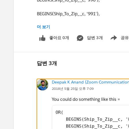
BEGINS(Ship_To_Zip__c, '991'),
더 보기
BEGINS(Ship_To_Zip__c, '992'),
좋아요 0개
답변 3개
공유
Show menu
BEGINS(Ship_To_Zip__c, '993'),
BEGINS(Ship_To_Zip__c, '994'))
답변 3개
Deepak K Anand (‎‎‎‎‎‎Zoom Communication
2018년 5월 25일 오후 7:09
You could do something like this =
OR( 
    BEGINS(Ship_To_Zip__c, '
    BEGINS(Ship_To_Zip__c, '