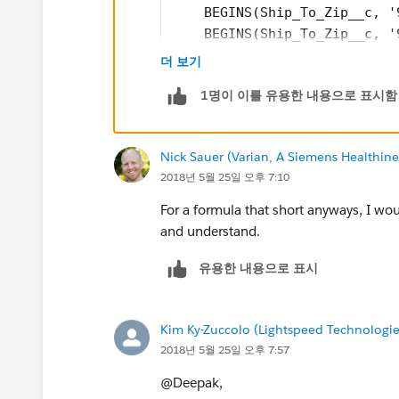
    BEGINS(Ship_To_Zip__c, '
    BEGINS(Ship_To_Zip__c, '
    BEGINS(Ship_To_Zip__c, '
더 보기
    AND(
1명이 이를 유용한 내용으로 표시함
        NOT(ISBLANK(Ship_To_
        VALUE(LEFT(Ship_To_Z
        VALUE(LEFT(Ship_To_Z
Nick Sauer (Varian, A Siemens Healthi
    )
2018년 5월 25일 오후 7:10
)
For a formula that short anyways, I would
and understand.
유용한 내용으로 표시
Kim Ky-Zuccolo (Lightspeed Technologie
2018년 5월 25일 오후 7:57
@Deepak,