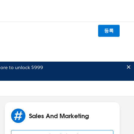
등록
ore to unlock $999
Sales And Marketing