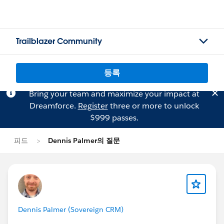
Trailblazer Community
등록
Bring your team and maximize your impact at
Dreamforce.
Register
three or more to unlock
$999 passes.
피드
Dennis Palmer의 질문
Dennis Palmer (Sovereign CRM)