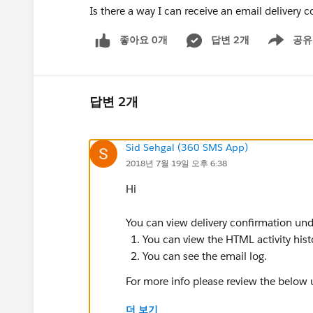
Is there a way I can receive an email delivery 
좋아요 0개
답변 2개
공유
Show menu
답변 2개
Sid Sehgal (360 SMS App)
2018년 7월 19일 오후 6:38
Hi
You can view delivery confirmation und
You can view the HTML activity histor
You can see the email log.
For more info please review the below 
더 보기