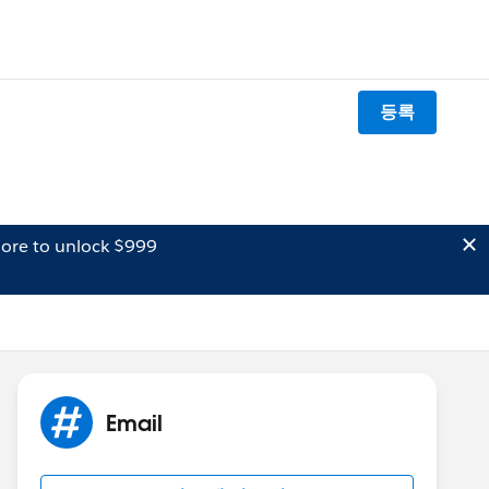
등록
ore to unlock $999
Email