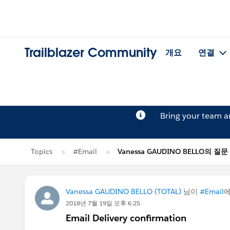
Trailblazer Community
개요
연결
Bring your team 
Topics
#Email
Vanessa GAUDINO BELLO의 질문
Vanessa GAUDINO BELLO (TOTAL)
님이
#Email
2018년 7월 19일 오후 6:25
Email Delivery confirmation