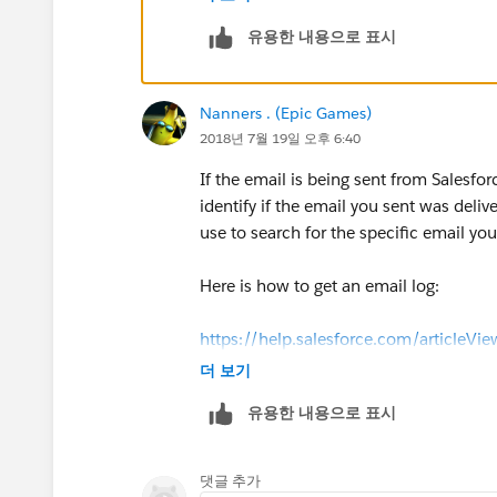
https://salesforce.stackexchange.co
email-is-sent-from-salesforce
유용한 내용으로 표시
Hope this helps !
Nanners . (Epic Games)
Thanks!
2018년 7월 19일 오후 6:40
If the email is being sent from Salesfor
identify if the email you sent was deli
use to search for the specific email you'
Here is how to get an email log:
https://help.salesforce.com/articleV
더 보기
Here is how to read/understand an emai
유용한 내용으로 표시
https://help.salesforce.com/articleV
댓글 추가