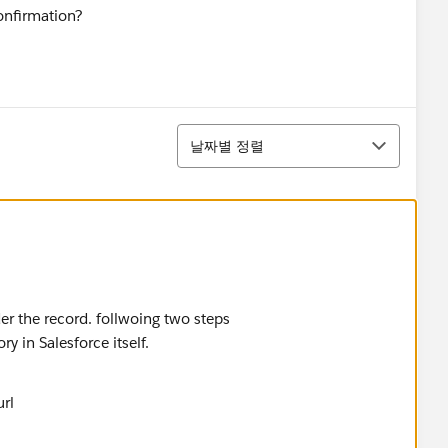
confirmation?
정렬
날짜별 정렬
er the record. follwoing two steps
y in Salesforce itself.
url