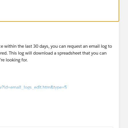
m/questions/33375/how-to-get-an-acknowledge-when-an-
ce within the last 30 days, you can request an email log to
vered. This log will download a spreadsheet that you can
re looking for.
iew?id=email_logs_edit.htm&type=5
l log:
iew?id=email_logs_format.htm&type=5