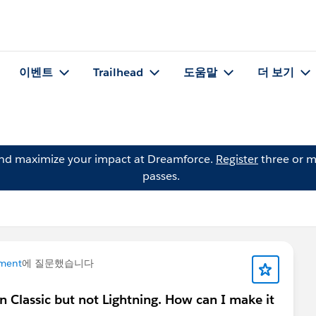
이벤트
Trailhead
도움말
더 보기
and maximize your impact at Dreamforce.
Register
three or m
passes.
ment
에 질문했습니다
in Classic but not Lightning. How can I make it