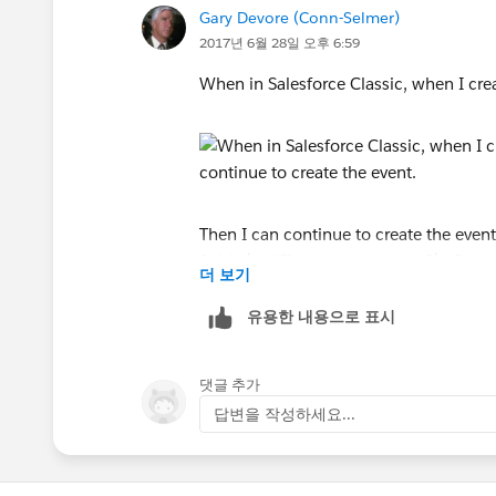
Gary Devore (Conn-Selmer)
2017년 6월 28일 오후 6:59
When in Salesforce Classic, when I crea
Then I can continue to create the event.
fields (a different page layout ?). Does
더 보기
Thanks,
유용한 내용으로 표시
-Gary
댓글 추가
답변을 작성하세요...