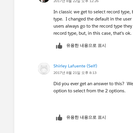
2017년 8월 22일 오후 12:26
In classic we get to select record type, 
type. I changed the default in the user
users always go to the record type they
record type, but, in this case, that's ok.
유용한 내용으로 표시
Shirley Lafuente (Self)
2017년 8월 21일 오후 8:13
Did you ever get an answer to this? We
option to select from the 2 options.
유용한 내용으로 표시