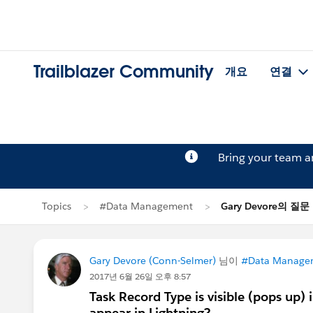
Trailblazer Community
개요
연결
Bring your team 
Topics
#Data Management
Gary Devore의 질문
Gary Devore (Conn-Selmer)
님이
#Data Manage
2017년 6월 26일 오후 8:57
Task Record Type is visible (pops up) 
appear in Lightning?