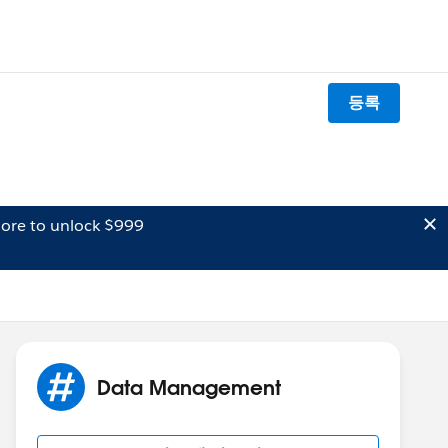
등록
ore to unlock $999
Data Management