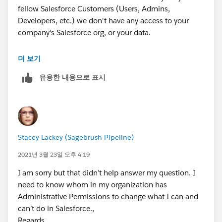
fellow Salesforce Customers (Users, Admins,
Developers, etc.) we don't have any access to your
company's Salesforce org, or your data.
You will need to contact someone within your
더 보기
organization to find out who the Ststyem
유용한 내용으로 표시
Administrator for your company's Salesforce org is.
If you do have View Setup and Configuration
permission, you might be able to see which other
users are setup as Sys Admins
Stacey Lackey (Sagebrush Pipeline)
2021년 3월 23일 오후 4:19
I am sorry but that didn’t help answer my question. I
need to know whom in my organization has
Administrative Permissions to change what I can and
can’t do in Salesforce.,
Regards,