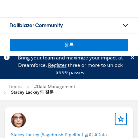
Trailblazer Community
등록
Bring your team and maximize your impact at
Dreamforce.
Register
three or more to unlock
$999 passes.
Topics
#Data Management
Stacey Lackey의 질문
Stacey Lackey (Sagebrush Pipeline)
님이
#Data