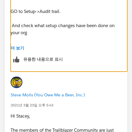
GO to Setup->Audit trail.
And check what setup changes have been done on
your org
https://developer.salesforce.com/docs/atlas.en-
더 보기
us.securityImplGuide.meta/securityImplGuide/admin
유용한 내용으로 표시
_monitorsetup.htm#:~:text=Setup%20Audit%20Trail
%20tracks%20the,in%20orgs%20with%20multiple
%20admins.&text=To%20view%20the%20audit%2
0history,select%20View%20Setup%20Audit%20Trai
l
.
Steve Molis (You Owe Me a Beer, Inc.)
2021년 3월 23일 오후 5:43
Hi Stacey,
The members of the Trailblazer Community are just