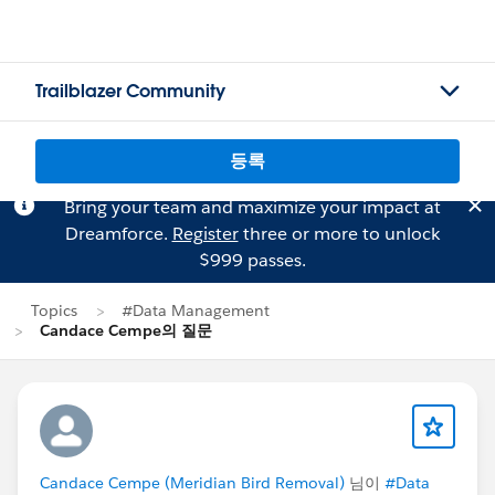
Trailblazer Community
등록
Bring your team and maximize your impact at
Dreamforce.
Register
three or more to unlock
$999 passes.
Topics
#Data Management
Candace Cempe의 질문
Candace Cempe (Meridian Bird Removal)
님이
#Data