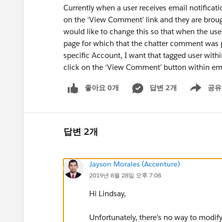
Currently when a user receives email notificati
on the ‘View Comment’ link and they are broug
would like to change this so that when the user
page for which that the chatter comment was 
specific Account, I want that tagged user with
click on the ‘View Comment’ button within ema
좋아요 0개
답변 2개
공유
Show menu
답변 2개
Jayson Morales (Accenture)
2019년 8월 28일 오후 7:08
Hi Lindsay,
Unfortunately, there's no way to modify 