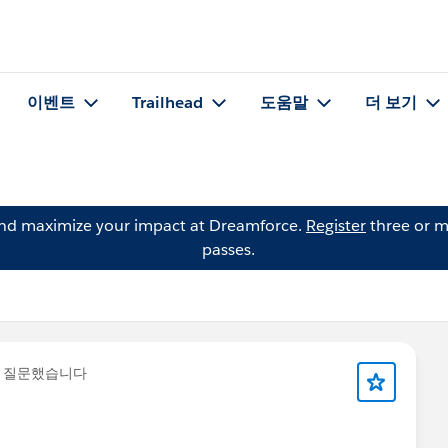
이벤트
Trailhead
도움말
더 보기
and maximize your impact at Dreamforce.
Register
three or m
passes.
 질문했습니다