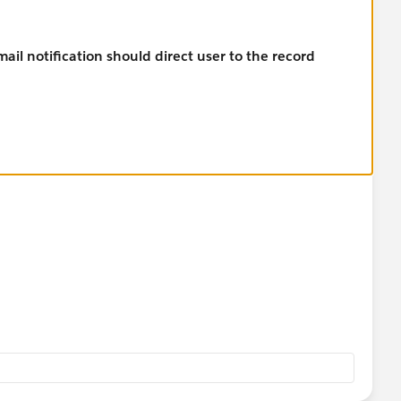
l notification should direct user to the record
m/ideaView?id=0873A000000CVIPQA4