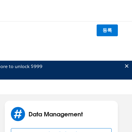
등록
ore to unlock $999
Data Management