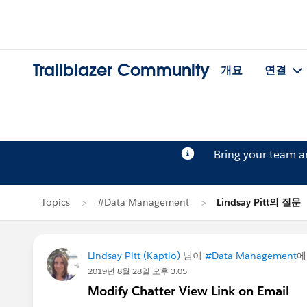
Trailblazer Community
개요
연결
Bring your team 
Topics
#Data Management
Lindsay Pitt의 질문
Lindsay Pitt (Kaptio)
님이
#Data Management
에
2019년 8월 28일 오후 3:05
Modify Chatter View Link on Email