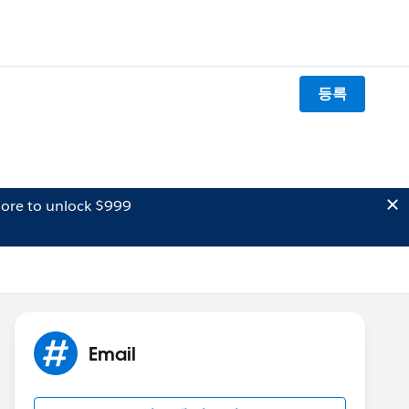
등록
ore to unlock $999
Email