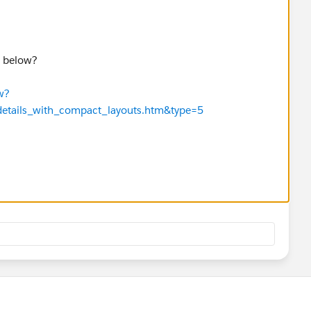
e below?
w?
details_with_compact_layouts.htm&type=5