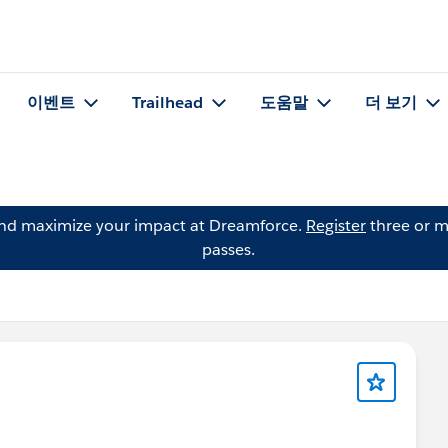
이벤트
Trailhead
도움말
더 보기
and maximize your impact at Dreamforce.
Register
three or m
passes.