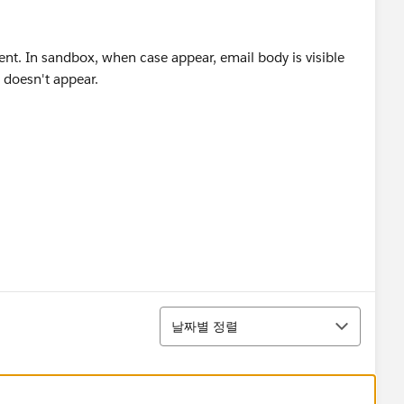
t. In sandbox, when case appear, email body is visible
 doesn't appear.
정렬
날짜별 정렬