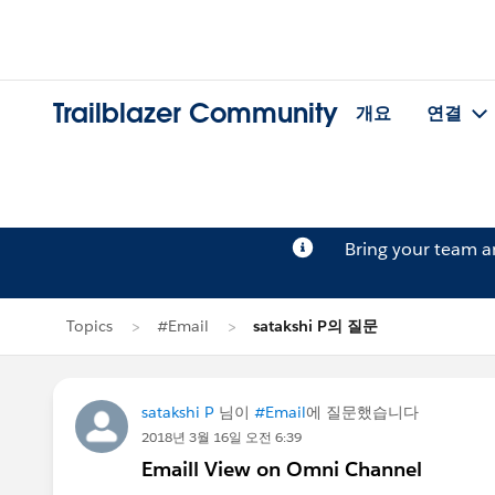
Trailblazer Community
개요
연결
Bring your team 
Topics
#Email
satakshi P의 질문
satakshi P
님이
#Email
에 질문했습니다
2018년 3월 16일 오전 6:39
Emaill View on Omni Channel