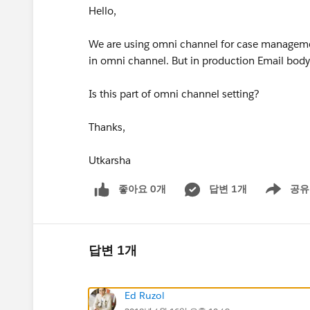
Hello,
We are using omni channel for case managemen
in omni channel. But in production Email body
Is this part of omni channel setting?
Thanks,
Utkarsha
좋아요 0개
답변 1개
공유
Show menu
답변 1개
Ed Ruzol