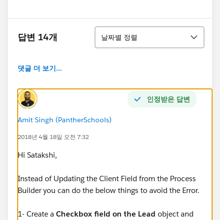
정렬
답변 14개
날짜별 정렬
댓글 더 보기...
인정받은 답변
Amit Singh (PantherSchools)
2018년 4월 18일 오전 7:32
Hi Satakshi,
Instead of Updating the Client Field from the Process
Builder you can do the below things to avoid the Error.
1- Create a
Checkbox field on the Lead
object and