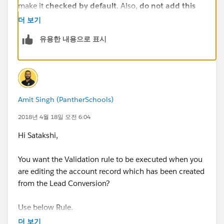
make it
checked by default
. Also,
do not add this
field to the layout
so that no user can see the same.
더 보기
유용한 내용으로 표시
Amit Singh (PantherSchools)
2 - Then map this newly Created Fied with the Client
2018년 4월 18일 오전 6:04
field of the Account from the Lead Mapping Setting.
Hi Satakshi,
To map the Fields
You want the Validation rule to be executed when you
Setup -> Customize -> Leads -> Fields ->
Scroll down
are editing the account record which has been created
to
Custom Field Section
->
Map Lead Fields
-> Then
from the Lead Conversion?
map Lead field with Account Field
Use below Rule.
더 보기