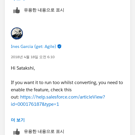
AND( 
유용한 내용으로 표시
	OR(
This will do the trick.
		ISBLANK(BillingCity),
		ISBLANK(BillingCountry),
Regards,
		ISBLANK(BillingPostalCode),
		ISBLANK(BillingState),
Amit
Ines Garcia (get: Agile)
	), 
	NOT(ISNEW()), 
2018년 4월 18일 오전 6:10
	Client__c  = TRUE
Hi Satakshi,
)
If you want it to run too whilst converting, you need to
You need to put the all fields into the validation rule
enable the feature, check this
because Address is a compound field and cannot be
out:
https://help.salesforce.com/articleView?
directly used into the validation use.
id=000176187&type=1
Note: - Use the Correct API Name.
Hope this helps,
더 보기
유용한 내용으로 표시
Regards,
Ines