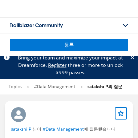
Trailblazer Community
등록
Bring your team and maximize your impact at
Dreamforce.
Register
three or more to unlock
$999 passes.
Topics
#Data Management
satakshi P의 질문
satakshi P
님이
#Data Management
에 질문했습니다