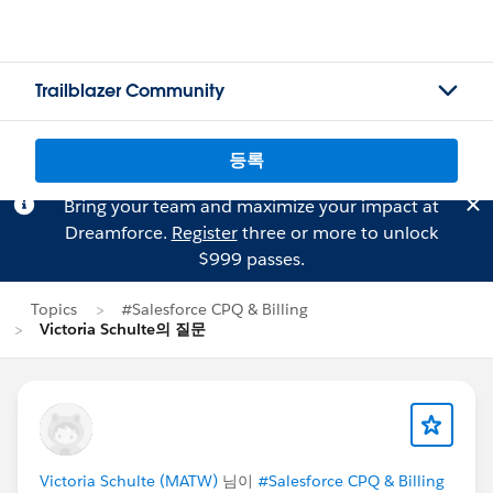
Trailblazer Community
등록
Bring your team and maximize your impact at
Dreamforce.
Register
three or more to unlock
$999 passes.
Topics
#Salesforce CPQ & Billing
Victoria Schulte의 질문
Victoria Schulte (MATW)
님이
#Salesforce CPQ & Billing