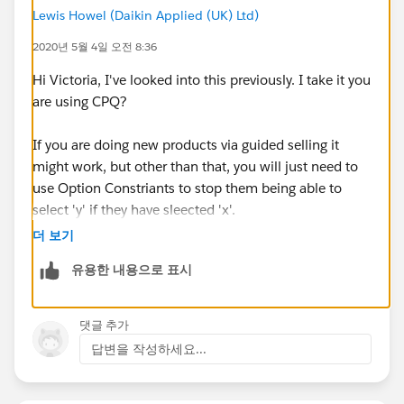
Lewis Howel (Daikin Applied (UK) Ltd)
2020년 5월 4일 오전 8:36
Hi Victoria, I've looked into this previously. I take it you
are using CPQ?
If you are doing new products via guided selling it
might work, but other than that, you will just need to
use Option Constriants to stop them being able to
select 'y' if they have sleected 'x'.
더 보기
I did upvote an idea on this, not sure ofg the link
유용한 내용으로 표시
though.
댓글 추가
답변을 작성하세요...