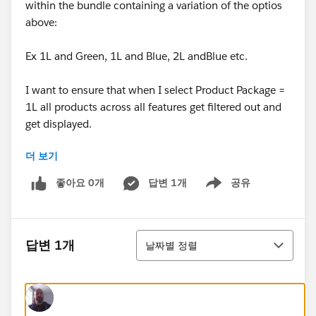
within the bundle containing a variation of the optios
above:
Ex 1L and Green, 1L and Blue, 2L andBlue etc.
I want to ensure that when I select Product Package =
1L all products across all features get filtered out and
get displayed.
더 보기
Then I want to ensure that when I select Product Color
= Blue, only products that are 1L and blue are
좋아요 0개
답변 1개
공유
Show menu
displayed across all products and features.
So basically, maintaining both filters active at the same
정렬
time.
답변 1개
날짜별 정렬
Please suggest,