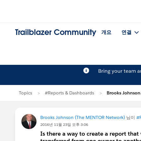
Trailblazer Community
개요
연결
Bring your team 
Topics
#Reports & Dashboards
Brooks Johns
Brooks Johnson (The MENTOR Network)
님이
#R
2016년 11월 23일 오후 3:06
Is there a way to create a report that 
transferred from one owner to anoth