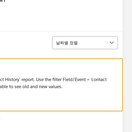
정렬
날짜별 정렬
t History' report. Use the filter Field/Event = 'contact
able to see old and new values.
)