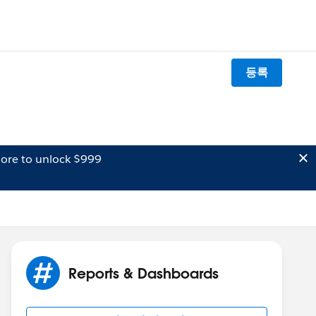
등록
ore to unlock $999
Reports & Dashboards