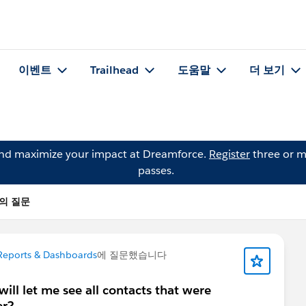
이벤트
Trailhead
도움말
더 보기
and maximize your impact at Dreamforce.
Register
three or m
passes.
on의 질문
eports & Dashboards
에 질문했습니다
will let me see all contacts that were
er?