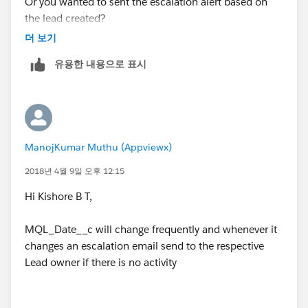
Or you wanted to sent the escalation alert based on
the lead created?
더 보기
유용한 내용으로 표시
ManojKumar Muthu (Appviewx)
2018년 4월 9일 오후 12:15
Hi Kishore B T,
MQL_Date__c will change frequently and whenever it
changes an escalation email send to the respective
Lead owner if there is no activity