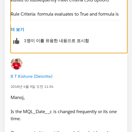
Rule Criteria: formula evaluates to True and formula is
NOT(ISBLANK(MQL_Date__c))
더 보기
Add Time Trigger
1명이 이를 유용한 내용으로 표시함
7 hours after MQL Date
Add your time dependent email alert action and select
Email Recepient type as Lead Owner
B T Kishore (Deloitte)
2018년 4월 9일 오전 11:54
Save, Done and Activate the workflow rule
Manoj,
PS: You may need to add other conditions to the
formula if the rep takes action on the record wiothin 7
Is the MQL_Date__c is changed frequently or its one
hours of MQL Date, do they update something on
time.
Lead record if they have take action within 7 hours?