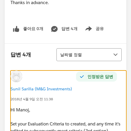
Thanks in advance.
좋아요 0개
답변 4개
공유
Show menu
정렬
답변 4개
날짜별 정렬
인정받은 답변
Sunil Sarilla (M&G Investments)
2018년 4월 9일 오전 11:38
Hi Manoj,
Set your Evaluation Criteria to created, and any time it's
edited to subsequently meet criteria (3rd option)