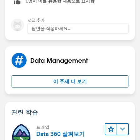
1명이 이를 유용한 내용으로 표시함
else, Email alert will be sent to users even when the
activity is made in between 7hrs.
댓글 추가
IF(MQL_Date__c - CustomLastactivtity__c >=7,
답변을 작성하세요...
Data Management
이 주제 더 보기
관련 학습
트레일
Data 360 살펴보기