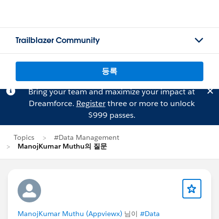
Trailblazer Community
등록
Bring your team and maximize your impact at
Dreamforce.
Register
three or more to unlock
$999 passes.
Topics
#Data Management
ManojKumar Muthu의 질문
ManojKumar Muthu (Appviewx)
님이
#Data