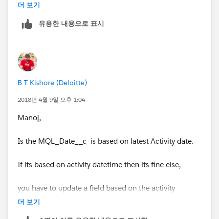
더 보기
유용한 내용으로 표시
B T Kishore (Deloitte)
2018년 4월 9일 오후 1:04
Manoj,
Is the MQL_Date__c is based on latest Activity date.
If its based on activity datetime then its fine else,
you have to update a field based on the activity
happening at the last in your lead record.
더 보기