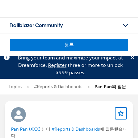
Trailblazer Community
등록
Bring your team and maximize your impact at
Dreamforce.
Register
three or more to unlock
$999 passes.
Topics
#Reports & Dashboards
Pan Pan의 질문
Pan Pan (XXX)
님이
#Reports & Dashboards
에 질문했습니
다