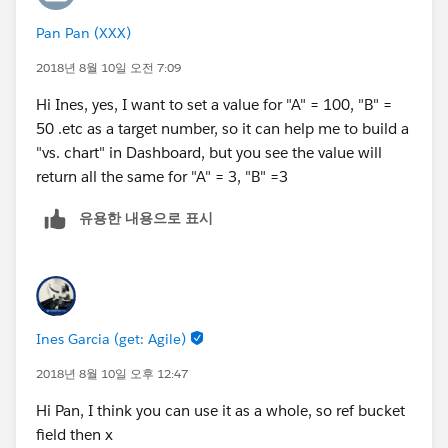
Pan Pan (XXX)
2018년 8월 10일 오전 7:09
Hi Ines, yes, I want to set a value for "A" = 100, "B" =
50 .etc as a target number, so it can help me to build a
"vs. chart" in Dashboard, but you see the value will
return all the same for "A" = 3, "B" =3
유용한 내용으로 표시
Ines Garcia (get: Agile)
2018년 8월 10일 오후 12:47
Hi Pan, I think you can use it as a whole, so ref bucket
field then x