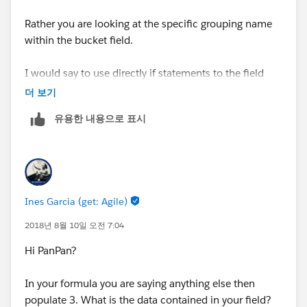
Rather you are looking at the specific grouping name
within the bucket field.
I would say to use directly if statements to the field
itself that you are grouping.
더 보기
유용한 내용으로 표시
Ines Garcia (get: Agile)
2018년 8월 10일 오전 7:04
Hi PanPan?
In your formula you are saying anything else then
populate 3. What is the data contained in your field?