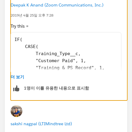
Deepak K Anand (‎‎‎‎‎‎Zoom Communications, Inc.)
2019년 4월 25일 오후 7:28
Try this =
IF(
    CASE(
        Training_Type__c,
        "Customer Paid", 1,
        "Training & PS Record", 1,
        0
더 보기
    ) = 1,
1명이 이를 유용한 내용으로 표시함
    IF(!ISBLANK(Opportunity__c), NULL, " Opp
    IF(!ISBLANK(Training_PS_Record__c), NULL
    NULL
)
sakshi nagpal (LTIMindtree Ltd)