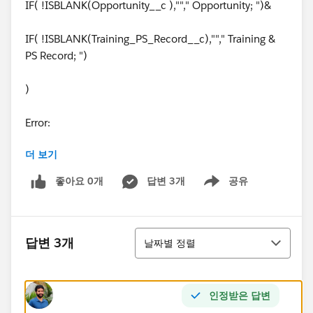
IF( !ISBLANK(Opportunity__c ),""," Opportunity; ")&
IF( !ISBLANK(Training_PS_Record__c),""," Training &
PS Record; ")
)
Error:
더 보기
Error: Incorrect parameter type for function 'AND()'.
Expected Boolean, received Text
좋아요 0개
답변 3개
공유
Show menu
Thanks a lot
정렬
답변 3개
날짜별 정렬
인정받은 답변