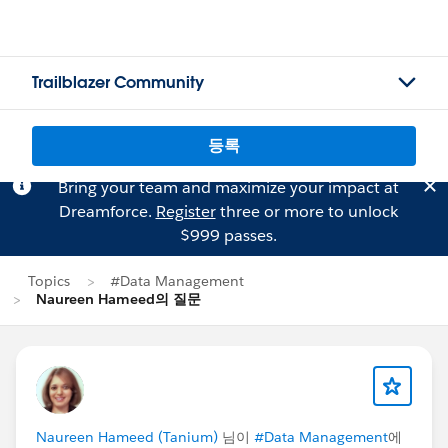
Trailblazer Community
등록
Bring your team and maximize your impact at
Dreamforce.
Register
three or more to unlock
$999 passes.
Topics
#Data Management
Naureen Hameed의 질문
Naureen Hameed (Tanium)
님이
#Data Management
에