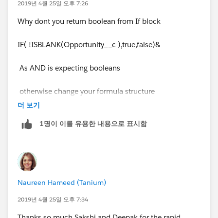
2019년 4월 25일 오후 7:26
Why dont you return boolean from If block
IF( !ISBLANK(Opportunity__c ),true,false)&
As AND is expecting booleans
otherwise change your formula structure
더 보기
What do you want to return from this formula
1명이 이를 유용한 내용으로 표시함
Naureen Hameed (Tanium)
2019년 4월 25일 오후 7:34
Thanks so much Sakshi and Deepak for the rapid