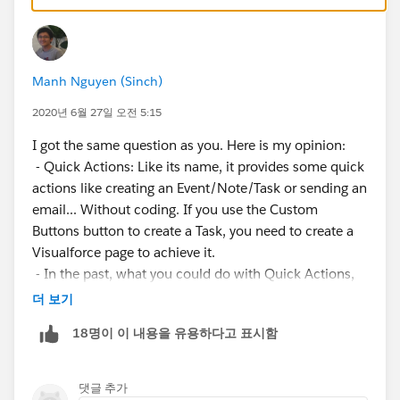
Manh Nguyen (Sinch)
2020년 6월 27일 오전 5:15
I got the same question as you. Here is my opinion:
- Quick Actions: Like its name, it provides some quick
actions like creating an Event/Note/Task or sending an
email... Without coding. If you use the Custom
Buttons button to create a Task, you need to create a
Visualforce page to achieve it.
- In the past, what you could do with Quick Actions,
you can also do with Custom Buttons. But now
더 보기
Salesforce adding more features to Quick Actions like
18명이 이 내용을 유용하다고 표시함
a custom Lightning Component, Visualforce Page,
Flow.
My Summary
:
댓글 추가