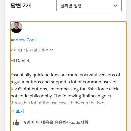
정렬
답변 2개
날짜별 정렬
Andrew Cook
2019년 7월 21일 오후 8:22
Hi Daniel,
Essentially quick actions are more poerwful versions of
regular buttons and support a lot of common uses of
JavaScript buttons, encompassing the Salesforce click
not code philosophy. The following Trailhead goes
through a lot of the use cases between the two:
더 보기
https://trailhead.salesforce.com/en/content/learn/m
4명이 이 내용을 유용하다고 표시함
odules/lex_javascript_button_migration/javascript_b
utton_alternatives