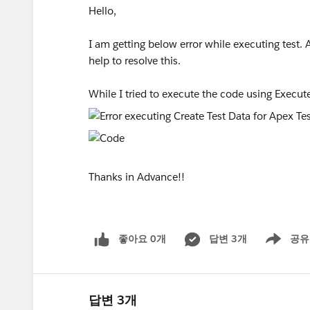
Hello,
I am getting below error while executing test.
help to resolve this.
While I tried to execute the code using Exec
Thanks in Advance!!
좋아요 0개
답변 3개
공유
Show menu
답변 3개