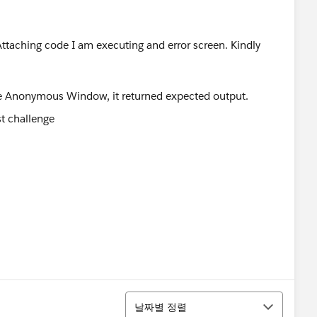
 Attaching code I am executing and error screen. Kindly
ute Anonymous Window, it returned expected output.
정렬
날짜별 정렬