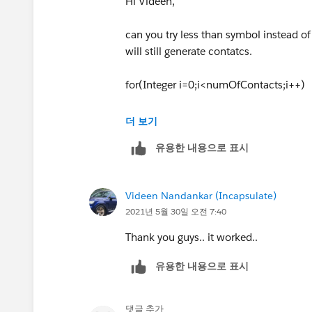
Hi Videen,
can you try less than symbol instead of
will still generate contatcs.
for(Integer i=0;i<numOfContacts;i++)
Thanks
더 보기
유용한 내용으로 표시
Surya G
Videen Nandankar (Incapsulate)
2021년 5월 30일 오전 7:40
Thank you guys.. it worked..
유용한 내용으로 표시
댓글 추가