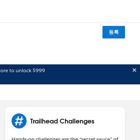
등록
ore to unlock $999
Trailhead Challenges
Hands-on challenges are the “secret sauce” of