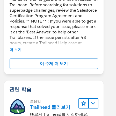
Trailhead. Before searching for solutions to
superbadge challenges, review the Salesforce
Certification Program Agreement and
Policies. ** NOTE ** : If you were able to get a
response that solved your issue, please mark
it as the 'Best Answer' to help other
Trailblazers. If the issue persists after 48
hours, create a Trailhead Help case at
https://help.salesforce.com/s/support
for
더 보기
further assistance.
이 주제 더 보기
관련 학습
트레일
Trailhead 둘러보기
빠르게 Trailhead를 시작하세요.