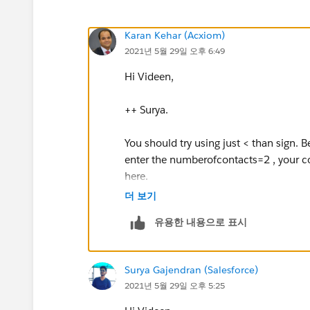
Karan Kehar (Acxiom)
2021년 5월 29일 오후 6:49
Hi Videen,
++ Surya.
You should try using just < than sign. B
enter the numberofcontacts=2 , your co
here.
더 보기
유용한 내용으로 표시
Surya Gajendran (Salesforce)
2021년 5월 29일 오후 5:25