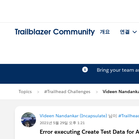
Trailblazer Community
개요
연결
Bring your team 
Topics
#Trailhead Challenges
Videen Nandan
Videen Nandankar (Incapsulate)
님이
#Trailhea
2021년 5월 29일 오후 1:21
Error executing Create Test Data for 