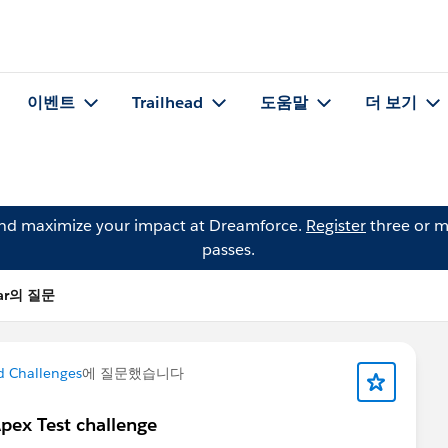
이벤트
Trailhead
도움말
더 보기
and maximize your impact at Dreamforce.
Register
three or m
passes.
kar의 질문
d Challenges
에 질문했습니다
Apex Test challenge