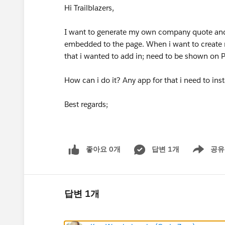
Hi Trailblazers,
I want to generate my own company quote and 
embedded to the page. When i want to create m
that i wanted to add in; need to be shown on 
How can i do it? Any app for that i need to inst
Best regards;
좋아요 0개
답변 1개
공유
Show menu
답변 1개