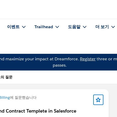
이벤트
Trailhead
도움말
더 보기
and maximize your impact at Dreamforce.
Register
three or m
passes.
ek의 질문
illing
에 질문했습니다
 Contract Templete in Salesforce