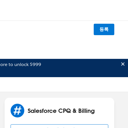
등록
ore to unlock $999
Salesforce CPQ & Billing