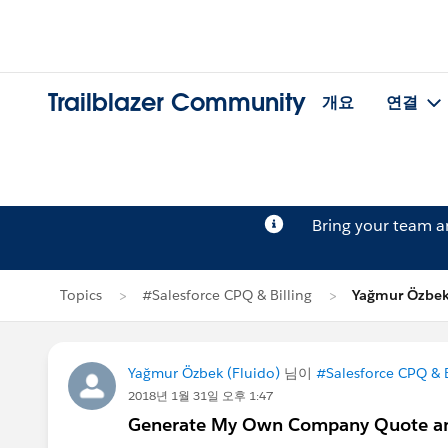
Trailblazer Community
개요
연결
Bring your team 
Topics
#Salesforce CPQ & Billing
Yağmur Özb
Yağmur Özbek (Fluido)
님이
#Salesforce CPQ & B
2018년 1월 31일 오후 1:47
Generate My Own Company Quote and