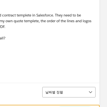
contract templete in Salesforce. They need to be
y own quote templete, the order of the lines and logos
PDF.
all?
정렬
날짜별 정렬