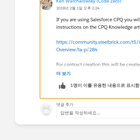
Ken Warchalowsky (Code Zero)
2018년 2월 1일 오후 2:24
If you are using Salesforce CPQ you wi
instructions on the CPQ Knowledge arti
https://community.steelbrick.com/t5
Overview/ta-p/284
For contract creation this will be creat
(
https://community.steelbrick.com/t
더 보기
p/430/highlight/true#.M382
).
1명이 이를 유용한 내용으로 표시함
My recommendation would be to genera
The action would be to set the SBQQ_
댓글 추가
Opportunity is not contracted the ID s
답변을 작성하세요...
this value out to allow the Salesperson
Contract). If there are more templates y
different approach.