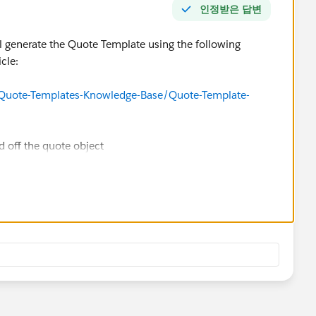
인정받은 답변
ll generate the Quote Template using the following
cle:
/Quote-Templates-Knowledge-Base/Quote-Template-
ed off the quote object
5/CPQ/Generating-Contract-Documents/m-
te a workflow for when the Opportunity is Contracted.
_QuoteTemplateId__c field on the Quote. When the
hould be set to the Quote template. When contracted, null
 to select between your available quotes (ie Quote and
ou are trying to restrict we would have to discuss a