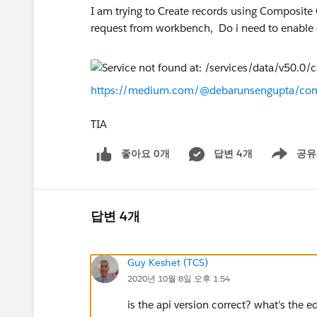
I am trying to Create records using Composite
request from workbench, Do i need to enable 
https://medium.com/@debarunsengupta/com
TIA
좋아요 0개
답변 4개
공유
Show menu
답변 4개
Guy Keshet (TCS)
2020년 10월 8일 오후 1:54
is the api version correct? what's the e