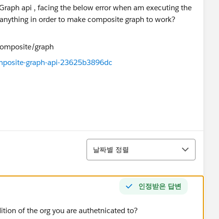
 Graph api , facing the below error when am executing the
anything in order to make composite graph to work?
posite-graph-api-23625b3896dc
정렬
날짜별 정렬
인정받은 답변
dition of the org you are authetnicated to?