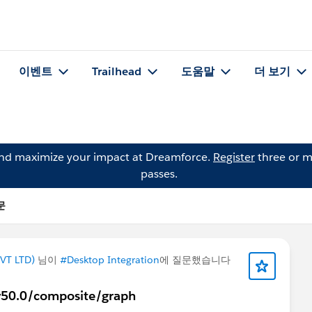
이벤트
Trailhead
도움말
더 보기
and maximize your impact at Dreamforce.
Register
three or m
passes.
문
VT LTD)
님이
#Desktop Integration
에 질문했습니다
/v50.0/composite/graph