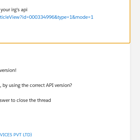
your irg's api
/articleView?id=000334996&type=1&mode=1
version!
 by using the correct API version?
swer to close the thread
VICES PVT LTD)