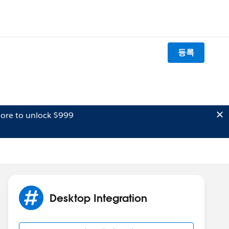
등록
ore to unlock $999
Desktop Integration