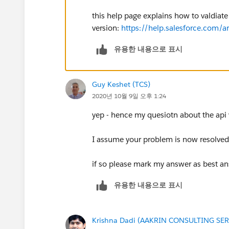
this help page explains how to valdiate 
version:
https://help.salesforce.com
유용한 내용으로 표시
Guy Keshet (TCS)
2020년 10월 9일 오후 1:24
yep - hence my quesiotn about the api 
I assume your problem is now resolved,
if so please mark my answer as best an
유용한 내용으로 표시
Krishna Dadi (AAKRIN CONSULTING SER