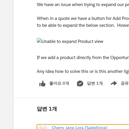
We have an issue when trying to expand our p
When in a quote we have a button for Add Pr
to be able to expand the below section. Howe
If we add a product directly from the Opportun
Any idea how to solve this or is this another li
좋아요 0개
답변 1개
공유
Show menu
답변 1개
Cherry Jane Lora (Salesforce)