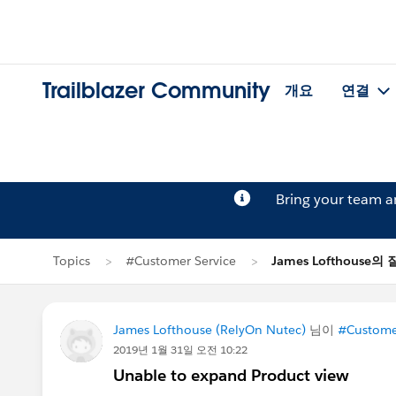
Trailblazer Community
개요
연결
Bring your team 
Topics
#Customer Service
James Lofthouse의
James Lofthouse (RelyOn Nutec)
님이
#Custome
2019년 1월 31일 오전 10:22
Unable to expand Product view