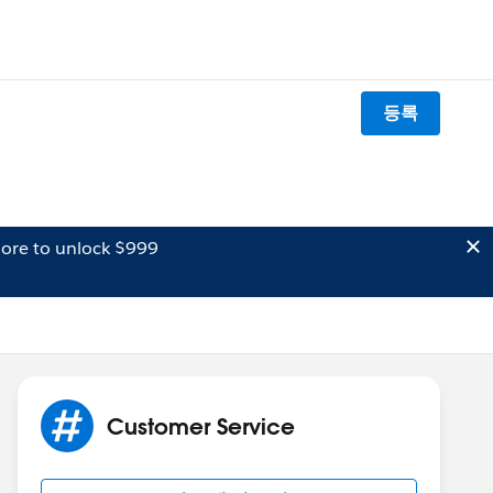
등록
ore to unlock $999
Customer Service