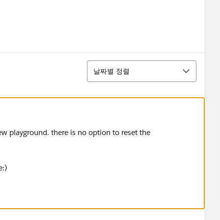
정렬
날짜별 정렬
ew playground. there is no option to reset the
e:)