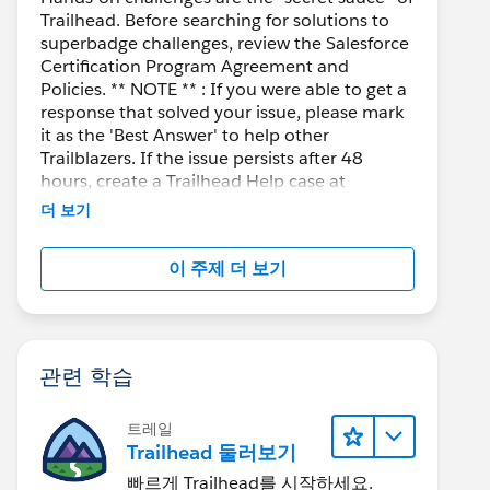
Trailhead. Before searching for solutions to
superbadge challenges, review the Salesforce
Certification Program Agreement and
Policies. ** NOTE ** : If you were able to get a
response that solved your issue, please mark
it as the 'Best Answer' to help other
Trailblazers. If the issue persists after 48
hours, create a Trailhead Help case at
https://help.salesforce.com/s/support
for
더 보기
further assistance.
이 주제 더 보기
관련 학습
트레일
Trailhead 둘러보기
빠르게 Trailhead를 시작하세요.