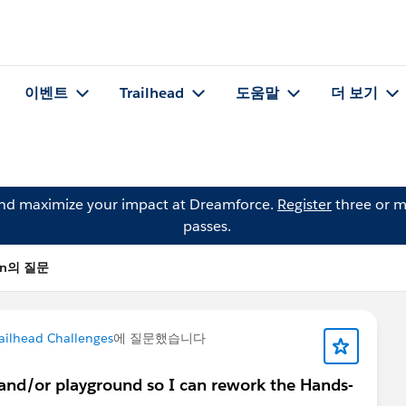
이벤트
Trailhead
도움말
더 보기
and maximize your impact at Dreamforce.
Register
three or m
passes.
an의 질문
ailhead Challenges
에 질문했습니다
and/or playground so I can rework the Hands-