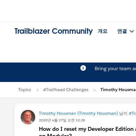
Trailblazer Community
개요
연결
Bring your team 
Topics
#Trailhead Challenges
Timothy Housm
Timothy Housman (Timothy Housman)
님이
#Tr
2020년 4월 27일 오전 12:28
How do I reset my Developer Edition 
on Modules?