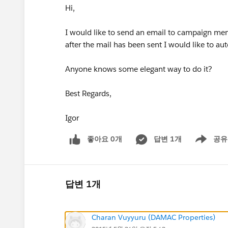
Hi,
I would like to send an email to campaign me
after the mail has been sent I would like to a
Anyone knows some elegant way to do it?
Best Regards,
Igor
좋아요 0개
답변 1개
공유
Show menu
답변 1개
Charan Vuyyuru (DAMAC Properties)