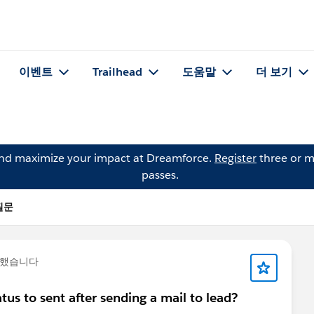
이벤트
Trailhead
도움말
더 보기
and maximize your impact at Dreamforce.
Register
three or m
passes.
 질문
문했습니다
s to sent after sending a mail to lead?