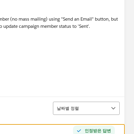
mber (no mass mailing) using "Send an Email" button, but
uto update campaign member status to 'Sent'.
정렬
날짜별 정렬
인정받은 답변