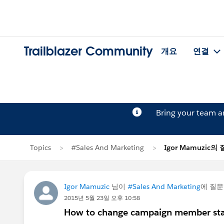
Trailblazer Community
개요
연결
Bring your team 
Topics
#Sales And Marketing
Igor Mamuzic의
Igor Mamuzic
님이
#Sales And Marketing
에 질
2015년 5월 23일 오후 10:58
How to change campaign member statu