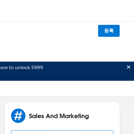
등록
ore to unlock $999
Sales And Marketing