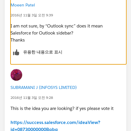
Moeen Patel
2016년 11월 3일 오전 9:39
I am not sure, by “Outlook sync” does it mean
Salesforce for Outlook sidebar?
Thanks
유용한 내용으로 표시
SUBRAMANI J (INFOSYS LIMITED)
2016년 11월 3일 오전 9:28
This is the idea you are looking? if yes please vote it
https://success.salesforce.com/ideaView?
id=08730000000Bqbq