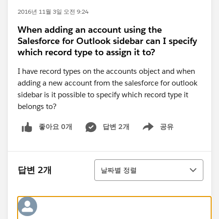
2016년 11월 3일 오전 9:24
When adding an account using the
Salesforce for Outlook sidebar can I specify
which record type to assign it to?
I have record types on the accounts object and when
adding a new account from the salesforce for outlook
sidebar is it possible to specify which record type it
belongs to?
좋아요 0개
답변 2개
공유
Show menu
정렬
답변 2개
날짜별 정렬