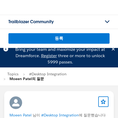
Trailblazer Community
등록
Bring your team and maximize your impact at
Dreamforce.
Register
three or more to unlock
$999 passes.
Topics
#Desktop Integration
Moeen Patel의 질문
Moeen Patel
님이
#Desktop Integration
에 질문했습니다