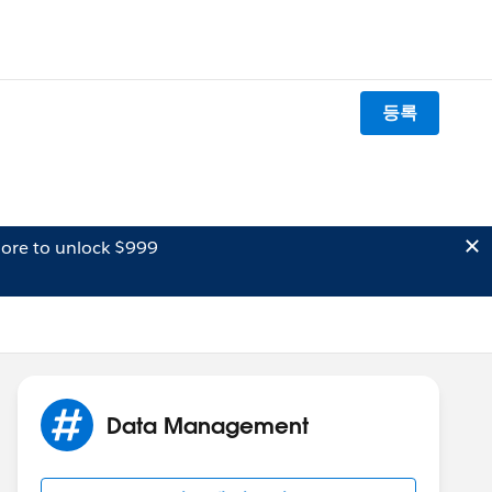
등록
ore to unlock $999
Data Management