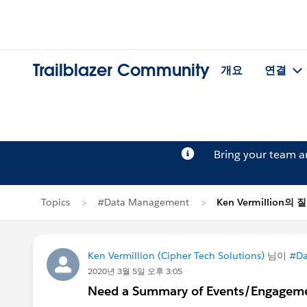
Trailblazer Community
개요
연결
Bring your team 
Topics
#Data Management
Ken Vermillion의 
Ken Vermillion (Cipher Tech Solutions)
님이
#Da
2020년 3월 5일 오후 3:05
Need a Summary of Events/Engageme