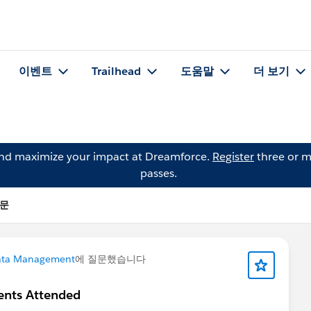
이벤트
Trailhead
도움말
더 보기
and maximize your impact at Dreamforce.
Register
three or m
passes.
질문
ta Management
에 질문했습니다
nts Attended